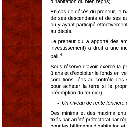
d’habitation du bien repris).
En cas de décès du preneur, le bai
de ses descendants et de ses asc
ou y ayant participé effectiveme
au décès.
Le preneur qui a apporté des amé
investissement) a droit à une ind
4
bail.
Sous réserve d’avoir exercé la p
3 ans et d’exploiter le fonds en v
conditions liées au contrôle des st
pour acheter la terre si le propr
préemption du fermier).
Un niveau de rente foncière c
Des minima et des maxima entre 
fixés par arrêté préfectoral par ré
pour les bâtiments d’habitation et 