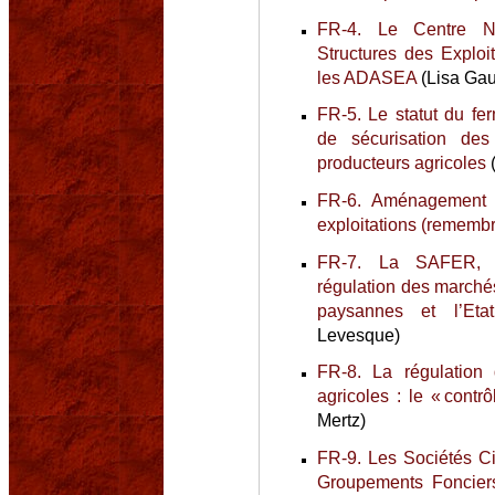
FR-4. Le Centre N
Structures des Exploi
les ADASEA
(Lisa Gauv
FR-5. Le statut du fe
de sécurisation de
producteurs agricoles
(
FR-6. Aménagement f
exploitations (remem
FR-7. La SAFER, 
régulation des marchés
paysannes et l’Etat
Levesque)
FR-8. La régulation d
agricoles : le « contrô
Mertz)
FR-9. Les Sociétés Ci
Groupements Foncier