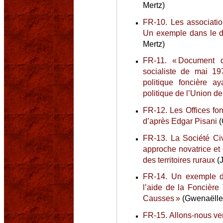
Mertz)
FR-10. Les associatio
Un exemple dans le d
Mertz)
FR-11. « Document d
socialiste de mai 19
politique foncière a
politique de l’Union d
FR-12. Les Offices fon
d’après Edgar Pisani
(
FR-13. La Société Civ
approche novatrice et 
des territoires ruraux
(
FR-14. Un exemple d’i
l’aide de la Foncière 
Causses »
(Gwenaëlle
FR-15. Allons-nous ve