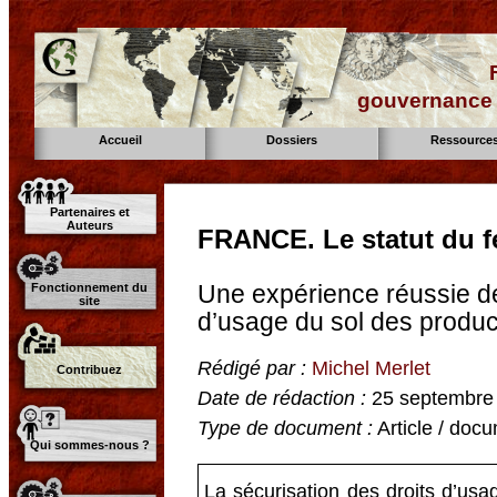
gouvernance d
Accueil
Dossiers
Ressource
Partenaires et
Auteurs
FRANCE. Le statut du 
Une expérience réussie de
Fonctionnement du
site
d’usage du sol des produc
Rédigé par :
Michel Merlet
Contribuez
Date de rédaction :
25 septembre
Type de document :
Article / docu
Qui sommes-nous ?
La sécurisation des droits d’usa