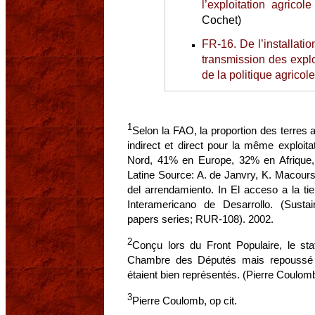
l’exploitation agricol
Cochet)
FR-16. De l’installati
transmission des explo
de la politique agricol
1
Selon la FAO, la proportion des terres ag
indirect et direct pour la même exploi
Nord, 41% en Europe, 32% en Afrique
Latine Source: A. de Janvry, K. Macours 
del arrendamiento. In El acceso a la ti
Interamericano de Desarrollo. (Sust
papers series; RUR-108). 2002.
2
Conçu lors du Front Populaire, le sta
Chambre des Députés mais repoussé pa
étaient bien représentés. (Pierre Coulomb
3
Pierre Coulomb, op cit.