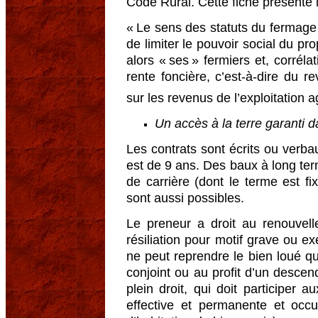
Code Rural. Cette fiche présente l
« Le sens des statuts du fermage 
de limiter le pouvoir social du pro
alors « ses » fermiers et, corréla
rente foncière, c’est-à-dire du r
sur les revenus de l’exploitation a
Un accès à la terre garanti d
Les contrats sont écrits ou verba
est de 9 ans. Des baux à long te
de carrière (dont le terme est fi
sont aussi possibles.
Le preneur a droit au renouvel
résiliation pour motif grave ou exe
ne peut reprendre le bien loué qu
conjoint ou au profit d’un desc
plein droit, qui doit participer a
effective et permanente et occ