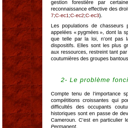
gestion forestière par certai
reconnaissance effective des droi
7
;
C-ec1
;
C-ec2
;
C-ec3
).
Les populations de chasseurs 
appelées « pygmées », dont la sp
que telle par la loi, n’ont pas 
dispositifs. Elles sont les plus
aux ressources, restreint tant par
coutumières des groupes bantous 
2- Le problème fonc
Compte tenu de l’importance sp
compétitions croissantes qui por
difficultés des occupants coutu
historiques sont en passe de dev
Cameroun. C’est en particulier 
Permanent
.