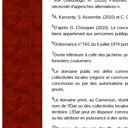
Voir Ouedraogo, H. (2010) « Mythes, 
nécessité d’approches alternatives ».
4
A. Karsenty, S. Assembe, (2010) et C. 
5
D’après G. Chouquer (2010). Le concep
biens appartenant aux personnes publiqu
6
Ordonnance n°74/1 du 6 juillet 1974 port
7
Durée inférieure à celle des jachères p
forestiers coutumiers.
8
Le domaine public est défini comme
collectivités locales (régions et commune
concession ou par des autorisations pr
privés.
9
Le domaine privé, au Cameroun, réunit 
nom de l’État ou des collectivités local
territoire. L’État peut en disposer comme 
ou les attribuer en jouissance à des acteu
10