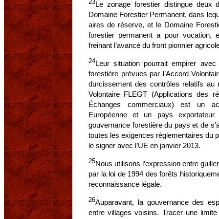
23
Le zonage forestier distingue deux d
Domaine Forestier Permanent, dans lequel
aires de réserve, et le Domaine Fores
forestier permanent a pour vocation, en
freinant l’avancé du front pionnier agricole
24
Leur situation pourrait empirer av
forestière prévues par l’Accord Volontai
durcissement des contrôles relatifs au
Volontaire FLEGT (Applications des ré
Échanges commerciaux) est un accor
Européenne et un pays exportateur 
gouvernance forestière du pays et de s’a
toutes les exigences réglementaires du 
le signer avec l’UE en janvier 2013.
25
Nous utilisons l’expression entre guille
par la loi de 1994 des forêts historiqu
reconnaissance légale.
26
Auparavant, la gouvernance des espac
entre villages voisins. Tracer une limite