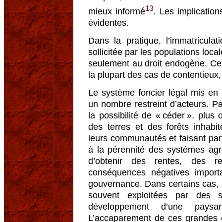
13
mieux informé
. Les implication
évidentes.
Dans la pratique, l’immatricula
sollicitée par les populations loca
seulement au droit endogène. Cett
la plupart des cas de contentie
Le système foncier légal mis en
un nombre restreint d’acteurs. Pa
la possibilité de « céder », plus
des terres et des forêts inhab
leurs communautés et faisant part
à la pérennité des systèmes agro-
d’obtenir des rentes, des r
conséquences négatives import
gouvernance. Dans certains cas, l
souvent exploitées par des 
développement d’une paysanne
L’accaparement de ces grandes ét