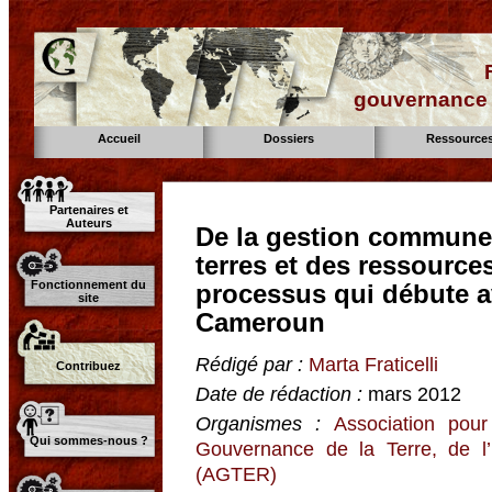
gouvernance d
Accueil
Dossiers
Ressource
Partenaires et
Auteurs
De la gestion commune à
terres et des ressource
Fonctionnement du
processus qui débute a
site
Cameroun
Rédigé par :
Marta Fraticelli
Contribuez
Date de rédaction :
mars 2012
Organismes :
Association pour
Qui sommes-nous ?
Gouvernance de la Terre, de l
(AGTER)