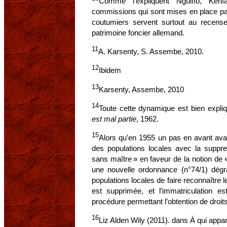
Comme l’expliquent Nguiffo, Ken
commissions qui sont mises en place par l
coutumiers servent surtout au recens
patrimoine foncier allemand.
11
A. Karsenty, S. Assembe, 2010.
12
Ibidem
13
Karsenty, Assembe, 2010
14
Toute cette dynamique est bien exp
est mal partie
, 1962.
15
Alors qu’en 1955 un pas en avant avai
des populations locales avec la suppr
sans maître » en faveur de la notion de 
une nouvelle ordonnance (n°74/1) dégra
populations locales de faire reconnaître l
est supprimée, et l’immatriculation
procédure permettant l’obtention de droit
16
Liz Alden Wily (2011). dans À qui appart