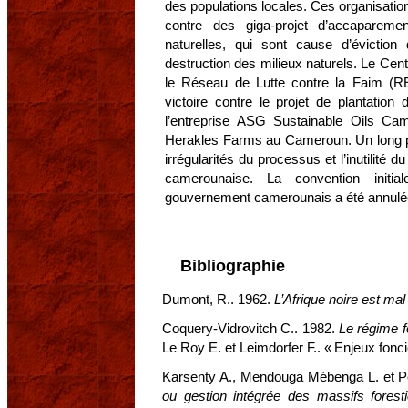
des populations locales. Ces organisati
contre des giga-projet d’accaparem
naturelles, qui sont cause d’éviction
destruction des milieux naturels. Le Cen
le Réseau de Lutte contre la Faim (R
victoire contre le projet de plantatio
l’entreprise ASG Sustainable Oils Cam
Herakles Farms au Cameroun. Un long p
irrégularités du processus et l’inutilité
camerounaise. La convention initia
gouvernement camerounais a été annulée e
Bibliographie
Dumont, R.. 1962.
L’Afrique noire est mal
Coquery-Vidrovitch C.. 1982.
Le régime fo
Le Roy E. et Leimdorfer F.. « Enjeux fonci
Karsenty A., Mendouga Mébenga L. et P
ou gestion intégrée des massifs foresti