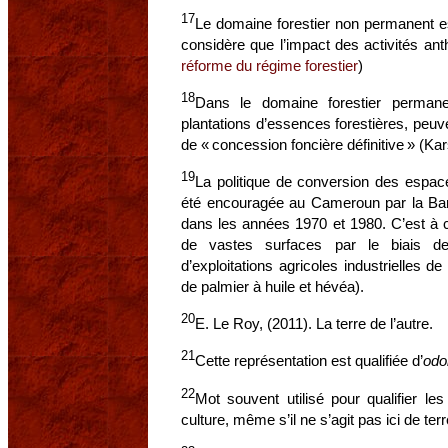
17
Le domaine forestier non permanent est
considère que l’impact des activités anth
réforme du régime forestier
)
18
Dans le domaine forestier permanent
plantations d’essences forestières, peu
de « concession foncière définitive » (K
19
La politique de conversion des espace
été encouragée au Cameroun par la Ban
dans les années 1970 et 1980. C’est à c
de vastes surfaces par le biais de
d’exploitations agricoles industrielles d
de palmier à huile et hévéa).
20
E. Le Roy, (2011). La terre de l’autre.
21
Cette représentation est qualifiée d’
odo
22
Mot souvent utilisé pour qualifier le
culture, même s’il ne s’agit pas ici de ter