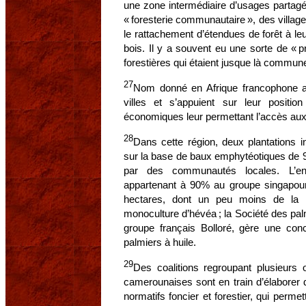
une zone intermédiaire d’usages partagés
« foresterie communautaire », des villag
le rattachement d’étendues de forêt à leur 
bois. Il y a souvent eu une sorte de « p
forestières qui étaient jusque là commune
27
Nom donné en Afrique francophone a
villes et s’appuient sur leur positi
économiques leur permettant l’accès aux 
28
Dans cette région, deux plantations i
sur la base de baux emphytéotiques de 9
par des communautés locales. L’e
appartenant à 90% au groupe singapo
hectares, dont un peu moins de la 
monoculture d’hévéa ; la Société des 
groupe français Bolloré, gère une co
palmiers à huile.
29
Des coalitions regroupant plusieurs 
camerounaises sont en train d’élaborer 
normatifs foncier et forestier, qui perm