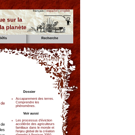
français |
español
|
english
e sur la
la planète
Défis
Recherche
Dossier
Accaparement des terres.
Comprendre les
 de
phénomènes.
Voir aussi
Les processus d’éviction
accélérée des agriculteurs
 de
familiaux dans le monde et
des
l’enjeu global de la création
d’emploi à l’horizon 2050.