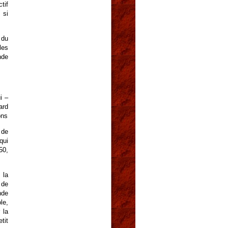
tif
 si
 du
les
nde
i –
ard
ons
 de
qui
50,
 la
 de
nde
le,
 la
tit