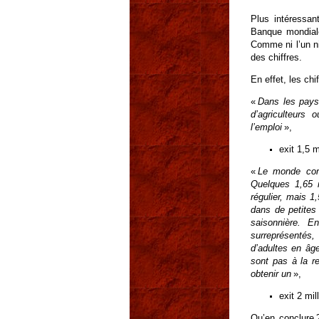
Plus intéressan
Banque mondiale
Comme ni l’un ni
des chiffres.
En effet, les ch
«
Dans les pays
d’agriculteurs
l’emploi
»,
exit 1,5 
«
Le monde comp
Quelques 1,65 m
régulier, mais 1
dans de petites 
saisonnière. E
surreprésentés,
d’adultes en âge
sont pas à la r
obtenir un
»,
exit 2 mil
Qu’en conclure 