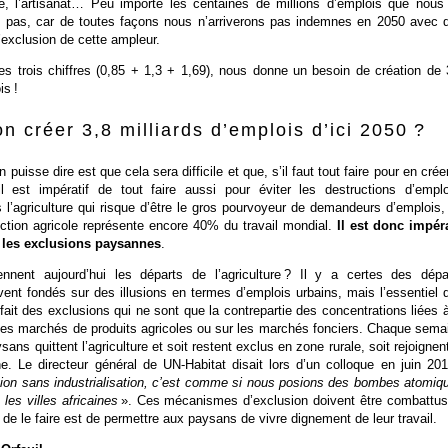
, l’artisanat… Peu importe les centaines de millions d’emplois que nous
 pas, car de toutes façons nous n’arriverons pas indemnes en 2050 avec 
d’exclusion de cette ampleur.
 trois chiffres (0,85 + 1,3 + 1,69), nous donne un besoin de création de 
is !
on créer 3,8 milliards d’emplois d’ici 2050 ?
 puisse dire est que cela sera difficile et que, s’il faut tout faire pour en créer
il est impératif de tout faire aussi pour éviter les destructions d’emplo
l’agriculture qui risque d’être le gros pourvoyeur de demandeurs d’emplois,
uction agricole représente encore 40% du travail mondial.
Il est donc impéra
e les exclusions paysannes
.
ennent aujourd’hui les départs de l’agriculture ? Il y a certes des dépa
vent fondés sur des illusions en termes d’emplois urbains, mais l’essentiel 
fait des exclusions qui ne sont que la contrepartie des concentrations liées à
 les marchés de produits agricoles ou sur les marchés fonciers. Chaque sema
sans quittent l’agriculture et soit restent exclus en zone rurale, soit rejoignent
ne. Le directeur général de UN-Habitat disait lors d’un colloque en juin 201
tion sans industrialisation, c’est comme si nous posions des bombes atomiq
les villes africaines
». Ces mécanismes d’exclusion doivent être combattus
 de le faire est de permettre aux paysans de vivre dignement de leur travail.