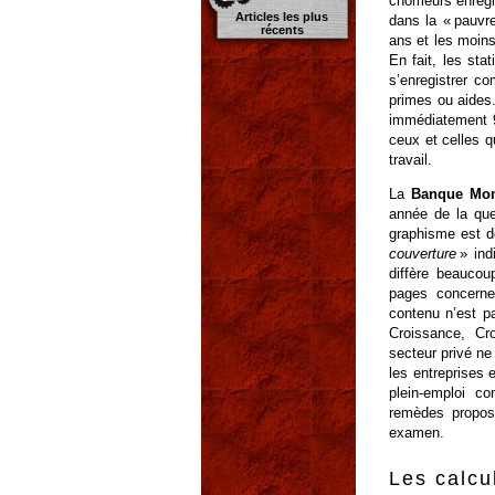
chômeurs enregi
Articles les plus
dans la « pauvre
récents
ans et les moins
En fait, les sta
s’enregistrer c
primes ou aides.
immédiatement 9
ceux et celles q
travail.
La
Banque Mon
année de la ques
graphisme est d
couverture
» ind
diffère beaucoup
pages concerne 
contenu n’est p
Croissance, Cr
secteur privé ne
les entreprises 
plein-emploi c
remèdes propos
examen.
Les calcu