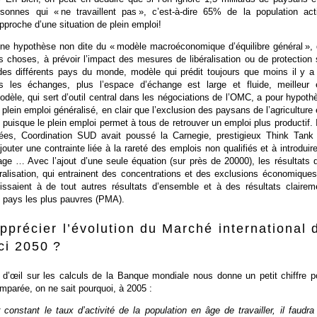
rsonnes qui « ne travaillent pas », c’est-à-dire 65% de la population act
pproche d’une situation de plein emploi!
une hypothèse non dite du « modèle macroéconomique d’équilibre général », 
es choses, à prévoir l’impact des mesures de libéralisation ou de protection 
es différents pays du monde, modèle qui prédit toujours que moins il y a
s les échanges, plus l’espace d’échange est large et fluide, meilleur 
dèle, qui sert d’outil central dans les négociations de l’OMC, a pour hypoth
a plein emploi généralisé, en clair que l’exclusion des paysans de l’agriculture 
e puisque le plein emploi permet à tous de retrouver un emploi plus productif. I
ées, Coordination SUD avait poussé la Carnegie, prestigieux Think Tank
outer une contrainte liée à la rareté des emplois non qualifiés et à introduire
ge … Avec l’ajout d’une seule équation (sur près de 20000), les résultats 
ralisation, qui entrainent des concentrations et des exclusions économiques
tissaient à de tout autres résultats d’ensemble et à des résultats clairem
s pays les plus pauvres (PMA).
pprécier l’évolution du Marché international 
ici 2050 ?
 d’œil sur les calculs de la Banque mondiale nous donne un petit chiffre p
mparée, on ne sait pourquoi, à 2005 :
 constant le taux d’activité de la population en âge de travailler, il faudra