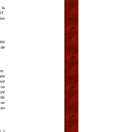
 la
IT.
ion
tié
 de
rs.
ire
ent
 ou
ont
rds
 ne
 en
t 2