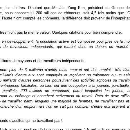
ts, les chiffres. D’autant que Mr. Jim Yong Kim, président du Groupe de
, nous annonce lui 200 millions de chômeurs, soit 4,5 fois moins que l’O
 l’autre n’ont compté les chômeurs, la différence doit provenir de l’interprétat
iffres n’ont pas la même valeur. Quelques citations pour bien comprendre:
 en développement, la population active est composée pour près de la moi
 ou de travailleurs indépendants, qui restent donc en dehors du marché
milliards de paysans et de travailleurs indépendants.
te plus de 3 milliards d’actifs mais ceux-ci ont des emplois très dive
illiards d’entre eux sont employés et reçoivent un traitement ou un sala
,5 milliards d’autres personnes poursuivent des activités agricoles ou travaill
entreprises familiales, ou bien ont une occupation à la journée, ponctuelle
n parallèle, 200 millions de personnes, parmi lesquelles les jeunes, s
 sont au chômage et cherchent activement du travail. Près de deux millia
 de travailler, parmi lesquels une majorité de femmes, ne travaillent pas et
echerche d’un emploi mais l’on ne sait pas combien d’entre eux aspirent à
liards d’adultes qui ne travaillent pas !
? Eh bien, on peut en déduire que si l’on ignore 1,5 milliards de paysans e