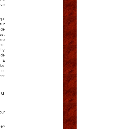
ive
qui
sur
 de
est
èse
est
l y
 de
 la
des
 et
ent
du
our
 en