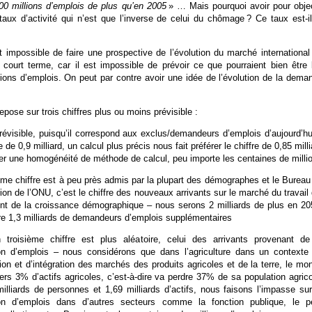
00 millions d’emplois de plus qu’en 2005
» … Mais pourquoi avoir pour objec
taux d’activité qui n’est que l’inverse de celui du chômage ? Ce taux est-il
est impossible de faire une prospective de l’évolution du marché international
 court terme, car il est impossible de prévoir ce que pourraient bien être 
tions d’emplois. On peut par contre avoir une idée de l’évolution de la dema
epose sur trois chiffres plus ou moins prévisible :
prévisible, puisqu’il correspond aux exclus/demandeurs d’emplois d’aujourd’hu
e de 0,9 milliard, un calcul plus précis nous fait préférer le chiffre de 0,85 milli
er une homogénéité de méthode de calcul, peu importe les centaines de milli
me chiffre est à peu près admis par la plupart des démographes et le Bureau
tion de l’ONU, c’est le chiffre des nouveaux arrivants sur le marché du travail 
nt de la croissance démographique – nous serons 2 milliards de plus en 20
ire 1,3 milliards de demandeurs d’emplois supplémentaires
n troisième chiffre est plus aléatoire, celui des arrivants provenant de
ion d’emplois – nous considérons que dans l’agriculture dans un contexte
ation et d’intégration des marchés des produits agricoles et de la terre, le mo
vers 3% d’actifs agricoles, c’est-à-dire va perdre 37% de sa population agrico
milliards de personnes et 1,69 milliards d’actifs, nous faisons l’impasse sur
ion d’emplois dans d’autres secteurs comme la fonction publique, le pe