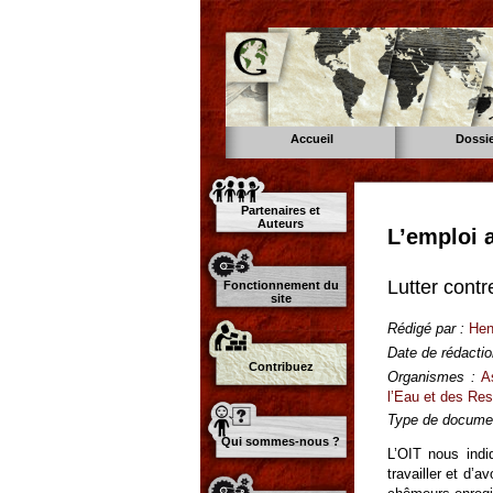
Accueil
Dossi
Partenaires et
Auteurs
L’emploi a
Lutter contr
Fonctionnement du
site
Rédigé par :
Henr
Date de rédactio
Contribuez
Organismes :
A
l’Eau et des Re
Type de documen
Qui sommes-nous ?
L’OIT nous indi
travailler et d’