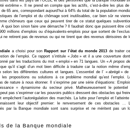
strés dans les pays de l’OCDE et des personnes que la Banque mondiale si
té extrême ». Il ne prend en compte que les actifs, c’est-à-dire les plus de
 de 65 ans, correspondant aujourd’hui à 64% du total de la population mondia
tistiques de l’emploi et du chômage sont inutilisables, car bien sûr ne vienn
omme chômeurs que ceux qui peuvent tirer de ce statut quelques subventio
 A quoi bon sinon faire une démarche ? Il faudrait donc que puissent être cr
00 millions d’emplois ou d’équivalents-emplois pour que sortent de l’exclus
ui ne retirent pas de revenus ou qui ne tirent que des revenus dérisoires de l
diale
a choisi pour son
Rapport sur l’état du monde 2013
de traiter ce
tion de l’emploi. Ce rapport s’intitule «
Jobs
» et il a une couverture dont
onné par les traductions du mot « emploi » en 71 langues. Un «
A propos de
ique qu’il s’agit d’un mot bien difficile à traduire car la notion même d’emp
 selon les différentes cultures et langues. L’essentiel de l’ « abrégé » de
les propositions ou solutions à ce problème mondial qu’est l’emploi. L
as de nature à nous étonner. Il s’exprime par une série d’équations: Emploi
oissance = dynamisme du secteur privé. Malheureusement le potentiel
 peut pas s’exprimer car les pouvoirs publics dressent des obstacles qui frein
et empêchent l’autorégulation des marchés. La lutte pour l’emploi et l’atteinte
onnaissent leur objectif premier: le renversement de ces obstacles … 
és par la Banque mondiale sont sans surprise et ne méritent pas un l
ls de la Banque mondiale