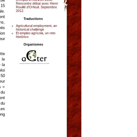
tue
Rencontre débat avec Henri
 15
Rouillé d’Orfeuil. Septembre
2012.
le.
ent
Traductions
ns,
Agricultural employment, an
éés
historical challenge
ion
El empleo agrícola, un reto
histórico
eur
Organismes
tte
 le
 la
loi
 50
eur
s =
 du
ent
 du
Les
ong