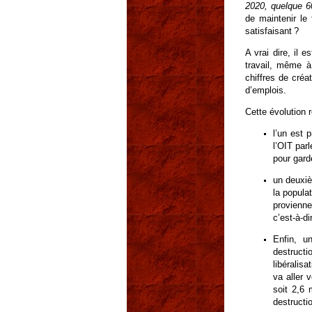
2020, quelque 6
de maintenir le 
satisfaisant ?
A vrai dire, il 
travail, même à
chiffres de créa
d’emplois.
Cette évolution r
l’un est 
l’OIT parl
pour gard
un deuxiè
la popula
provienne
c’est-à-d
Enfin, u
destruct
libéralis
va aller 
soit 2,6 
destruct