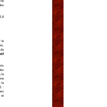
 ne
des
3,8
 le
is,
 du
tif
rts
des
 la
ine
 la
1 :
ues
 et