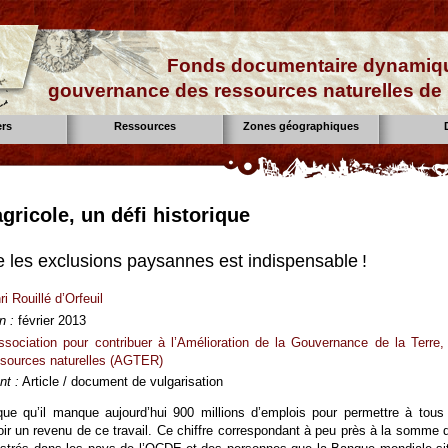
Fonds documentaire dynamiqu
gouvernance des ressources naturelles de 
ers
Ressources
Zones géographiques
gricole, un défi historique
e les exclusions paysannes est indispensable !
i Rouillé d’Orfeuil
n :
février 2013
ssociation pour contribuer à l’Amélioration de la Gouvernance de la Terre,
ssources naturelles (AGTER)
t :
Article / document de vulgarisation
que qu’il manque aujourd’hui 900 millions d’emplois pour permettre à tous
avoir un revenu de ce travail. Ce chiffre correspondant à peu près à la somme 