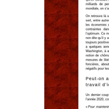
milliards de pe
mondiale, on s’a
On retrouve là 
sert, entre autr
les économies d
contraintes dan
l’optimum. Ce mo
non dite qu’il y 
toujours positiv
a quelques ann
Washington, à aj
notion de chôma
mesures de libé
foncières, abou
négatifs pour le
Peut-on a
travail d’
Un dernier coup
l’année 2020, co
«
Pour maintenir