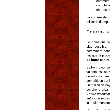
commerce
comptons
chiffres 
La somme de ces
milliards d’emplo
Pourra-t-
Le moins que l’on
plus possible, 
notamment dans 
fait que la prod
de lutter contr
Sait-on d’où vi
volontaires, sou
départs sont en 
compétition sur
un million de pay
périphérie urbai
«
cette urbanisa
autour de toutes 
la seule manière