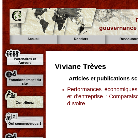
gouvernance d
Accueil
Dossiers
Ressource
Partenaires et
Auteurs
Viviane Trèves
Articles et publications sc
Fonctionnement du
site
Performances économiques de
et d’entreprise : Comparais
d’Ivoire
Contribuez
Qui sommes-nous ?