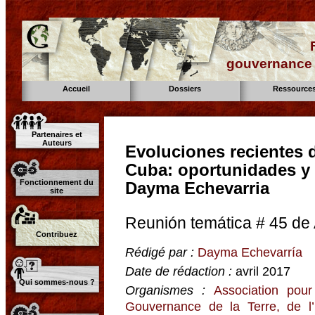
gouvernance d
Accueil
Dossiers
Ressource
Partenaires et
Auteurs
Evoluciones recientes d
Cuba: oportunidades y 
Fonctionnement du
Dayma Echevarria
site
Reunión temática # 45 de
Contribuez
Rédigé par :
Dayma Echevarría
Date de rédaction :
avril 2017
Qui sommes-nous ?
Organismes :
Association pour
Gouvernance de la Terre, de l