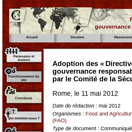
gouvernance d
Accueil
Dossiers
Ressource
Partenaires et
Auteurs
Adoption des « Directiv
gouvernance responsab
Fonctionnement du
par le Comité de la Séc
site
Rome, le 11 mai 2012
Contribuez
Date de rédaction :
mai 2012
Organismes :
Food and Agricultur
Qui sommes-nous ?
(FAO)
Type de document :
Communiqué