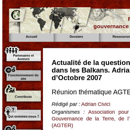
gouvernance d
Accueil
Dossiers
Ressource
Partenaires et
Auteurs
Actualité de la question
dans les Balkans. Adria
Fonctionnement du
d’Octobre 2007
site
Réunion thématique AGT
Contribuez
Rédigé par :
Adrian Civici
Organismes :
Association pour
Qui sommes-nous ?
Gouvernance de la Terre, de l
(AGTER)