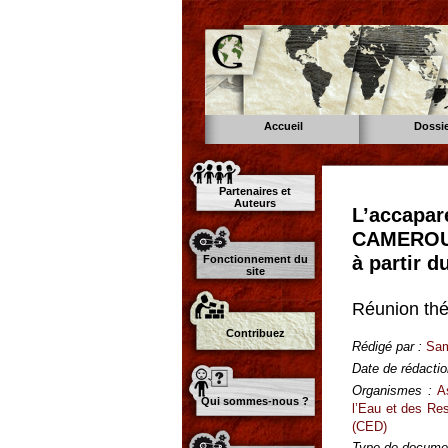
Accueil
Dossi
Partenaires et
Auteurs
L’accapar
CAMEROUN
à partir 
Fonctionnement du
site
Réunion th
Contribuez
Rédigé par :
Sam
Date de rédactio
Organismes :
A
Qui sommes-nous ?
l’Eau et des Re
(CED)
Type de documen