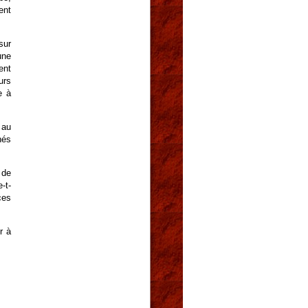
ent
sur
une
ent
urs
e à
 au
nés
 de
-t-
ces
r à