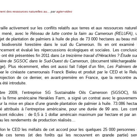
ent des ressources naturelles au...
par
agter-video
aille activement sur les conflits relatifs aux terres et aux ressources naturel
a mené, avec le
Réseau de lutte contre la faim au Cameroun (RELUFA)
, 
jet de plantation de palmiers à huile de plus de 73 000 hectares au beau mil
 biodiversité forestière dans le sud du Cameroun. Ils en ont examiné 
ancement et évalué les répercussions écologiques et sociales. Les conclusi
e ont été présentées fin 2011 dans
Le treizième travail d’Hérackles ? Étude sur
cière de SGSOC dans le Sud-Ouest du Cameroun
, (document téléchargeable
e). Plus récemment, elles ont aussi fait l’objet d’un film,
Les Palmiers de
 par le cinéaste camerounais Franck Bieleu et produit par le CED et le Relu
rojection de ce dernier, en avant-première en France, que la rencontre a
 été introduite.
re 2009, l’entreprise SG Sustainable Oils Cameroon (SGSOC), fili
 la firme américaine Herakles Farm, a signé un contrat avec le gouvernem
r la mise en place d’une grande plantation de palmier à huile. 73.086 hecta
té attribués à l’entreprise américaine, pour une durée de 99 ans. Les cont
 sont ridicules : de 0,5 à 1 dollar américain maximum par hectare et par an
eau les rendements de production réalisés…
lon le CED les méfaits de cet accord pour les quelques 25 000 personnes 
de ces terres (et des forêts qui les recouvrent en grande partie) ser