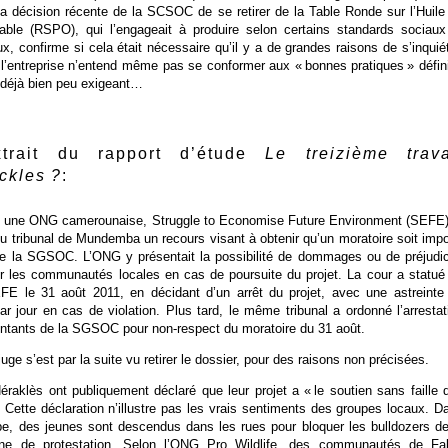
La décision récente de la SCSOC de se retirer de la Table Ronde sur l’Huile
le (RSPO), qui l’engageait à produire selon certains standards sociaux
, confirme si cela était nécessaire qu’il y a de grandes raisons de s’inquiét
 l’entreprise n’entend même pas se conformer aux « bonnes pratiques » défin
f déjà bien peu exigeant…
trait du rapport d’étude
Le treizième trava
ckles ?
:
, une ONG camerounaise, Struggle to Economise Future Environment (SEFE)
u tribunal de Mundemba un recours visant à obtenir qu’un moratoire soit imp
 de la SGSOC. L’ONG y présentait la possibilité de dommages ou de préjudi
our les communautés locales en cas de poursuite du projet. La cour a statué
FE le 31 août 2011, en décidant d’un arrêt du projet, avec une astreinte
 jour en cas de violation. Plus tard, le même tribunal a ordonné l’arrestat
entants de la SGSOC pour non-respect du moratoire du 31 août.
ge s’est par la suite vu retirer le dossier, pour des raisons non précisées.
aklès ont publiquement déclaré que leur projet a « le soutien sans faille 
Cette déclaration n’illustre pas les vrais sentiments des groupes locaux. D
abe, des jeunes sont descendus dans les rues pour bloquer les bulldozers de
 de protestation. Selon l’ONG Pro Wildlife, des communautés de Fa