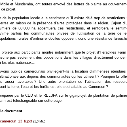
bile et Mundemba, ont toutes envoyé des lettres de plainte au gouvernem
 ce projet.
 de la population locale a le sentiment qu’il existe déjà trop de restrictions 
s terres en raison de la présence d’aires protégées dans la région. L’ajout d’
almiers de 60.000 ha accentuera ces restrictions, et renforcera le sentim
 anime parfois les communautés privées de l’utilisation de la terre de le
opulations rurales d’ordinaire dociles opposent donc une résistance farouch
 projeté aux participants montre notamment que le projet d’Herackles Farm
cite pas seulement des oppositions dans les villages directement concer
i les élus nationaux…
uvoirs publics camerounais privilégient-ils la location d’immenses étendues
ultinationale aux dépens des communautés qui les utilisent ? Pourquoi lui offre
ns aussi favorables ? Une autre orientation de l’utilisation des ressour
t la terre, l’eau et les forêts est-elle souhaitable au Cameroun ?
préparée par le CED et le RELUFA sur le giga-projet de plantation de palmie
arm est téléchargeable sur cette page.
 le document
_cameroun_13_fr.pdf
(1,3 Mio)