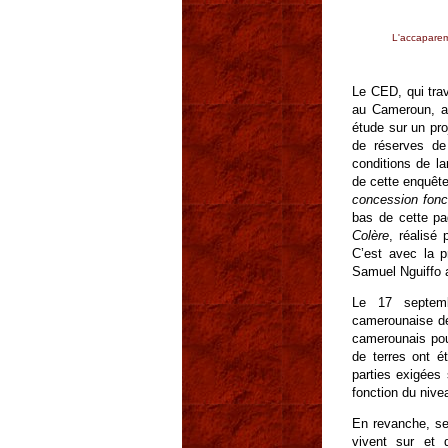
L'accaparem
Le CED, qui trav
au Cameroun, 
étude sur un pro
de réserves de
conditions de l
de cette enquêt
concession fon
bas de cette pag
Colère
, réalisé
C’est avec la p
Samuel Nguiffo a
Le 17 septemb
camerounaise de
camerounais pou
de terres ont é
parties exigées
fonction du niv
En revanche, se
vivent sur et 