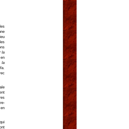
les
une
ieu
les
ons
 la
 en
 la
fa.
vec
ale
ent
res
re-
 en
qui
ont