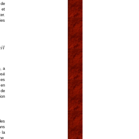
 de
 et
er.
ies
il
, a
osé
ces
 en
 de
ion
des
ans
 la
be,