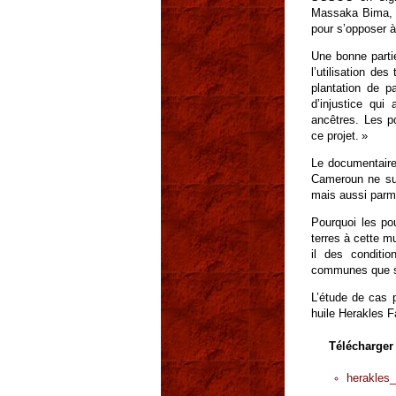
Massaka Bima, M
pour s’opposer à
Une bonne partie
l’utilisation de
plantation de p
d’injustice qui
ancêtres. Les p
ce projet. »
Le documentaire
Cameroun ne sus
mais aussi parm
Pourquoi les po
terres à cette m
il des conditio
communes que son
L’étude de cas 
huile Herakles F
Télécharger
herakles