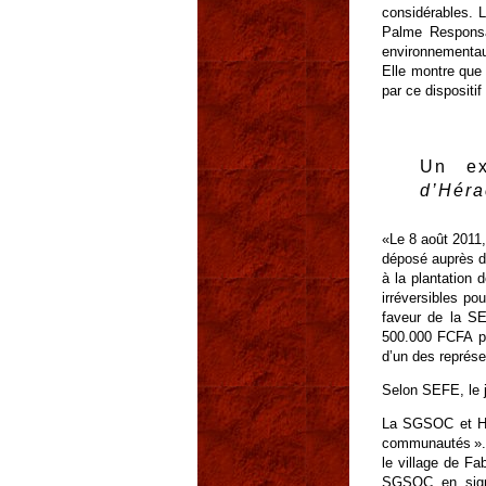
considérables. 
Palme Responsab
environnementaux
Elle montre que
par ce dispositi
Un ex
d’Héra
«Le 8 août 2011
déposé auprès d
à la plantation
irréversibles p
faveur de la SE
500.000 FCFA par
d’un des représ
Selon SEFE, le ju
La SGSOC et Hér
communautés ». 
le village de F
SGSOC en signe