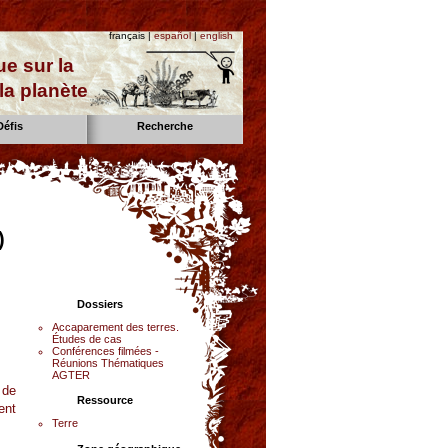
français |
español
|
english
e sur la
la planète
Défis
Recherche
)
Dossiers
Accaparement des terres.
Études de cas
Conférences filmées -
Réunions Thématiques
AGTER
 de
Ressource
ent
Terre