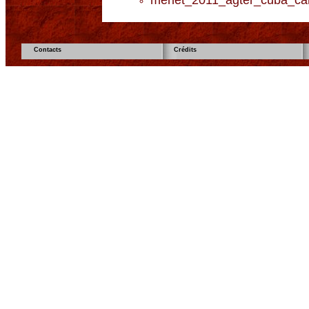
merlet_2011_agter_cuba_camb
Contacts
Crédits