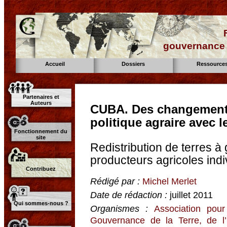
gouvernance d
Accueil
Dossiers
Ressource
Partenaires et
Auteurs
CUBA. Des changements
politique agraire avec l
Fonctionnement du
site
Redistribution de terres à
producteurs agricoles indi
Contribuez
Rédigé par :
Michel Merlet
Date de rédaction :
juillet 2011
Qui sommes-nous ?
Organismes :
Association pour
Gouvernance de la Terre, de l