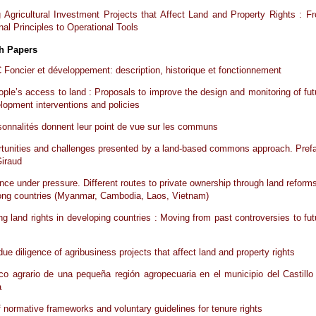
 Agricultural Investment Projects that Affect Land and Property Rights : F
nal Principles to Operational Tools
h Papers
oncier et développement: description, historique et fonctionnement
ple’s access to land : Proposals to improve the design and monitoring of fut
elopment interventions and policies
sonnalités donnent leur point de vue sur les communs
tunities and challenges presented by a land-based commons approach. Pref
iraud
ce under pressure. Different routes to private ownership through land reforms
ong countries (Myanmar, Cambodia, Laos, Vietnam)
ng land rights in developing countries : Moving from past controversies to fut
s
due diligence of agribusiness projects that affect land and property rights
co agrario de una pequeña región agropecuaria en el municipio del Castillo
a
 normative frameworks and voluntary guidelines for tenure rights