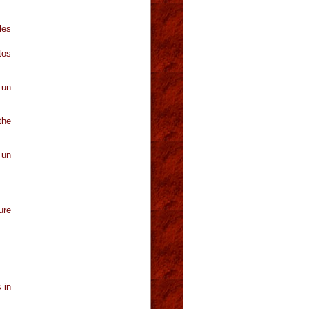
les
tos
 un
the
 un
ure
 in