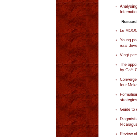
Analysing
Internatio
Researc
Le MOOC F
Young peo
rural dev
Vingt per
The oppor
by Gaël G
Convergen
four Mek
Formalisi
strategie
Guide to 
Diagnósti
Nicaragu
Review of