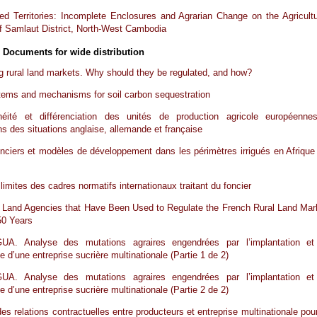
d Territories: Incomplete Enclosures and Agrarian Change on the Agricultu
of Samlaut District, North-West Cambodia
 Documents for wide distribution
g rural land markets. Why should they be regulated, and how?
ems and mechanisms for soil carbon sequestration
néité et différenciation des unités de production agricole européenne
ions des situations anglaise, allemande et française
nciers et modèles de développement dans les périmètres irrigués en Afrique
 limites des cadres normatifs internationaux traitant du foncier
Land Agencies that Have Been Used to Regulate the French Rural Land Mar
50 Years
A. Analyse des mutations agraires engendrées par l’implantation et
e d’une entreprise sucrière multinationale (Partie 1 de 2)
A. Analyse des mutations agraires engendrées par l’implantation et
e d’une entreprise sucrière multinationale (Partie 2 de 2)
es relations contractuelles entre producteurs et entreprise multinationale pour