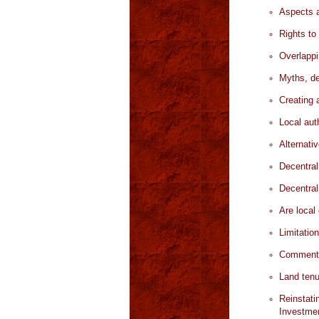
Aspects a
Rights to
Overlappi
Myths, de
Creating 
Local auth
Alternati
Decentrali
Decentral
Are local
Limitatio
Comment r
Land tenu
Reinstat
Investmen