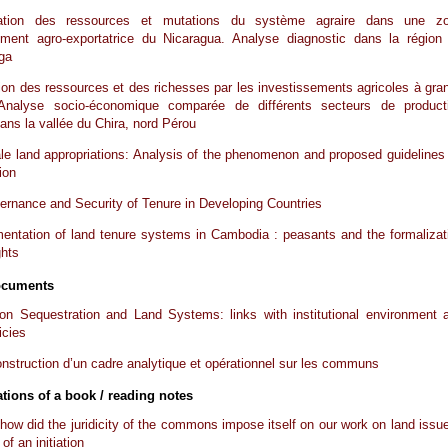
ration des ressources et mutations du système agraire dans une z
uement agro-exportatrice du Nicaragua. Analyse diagnostic dans la région
ga
ion des ressources et des richesses par les investissements agricoles à gra
 Analyse socio-économique comparée de différents secteurs de product
dans la vallée du Chira, nord Pérou
le land appropriations: Analysis of the phenomenon and proposed guidelines 
ion
rnance and Security of Tenure in Developing Countries
entation of land tenure systems in Cambodia : peasants and the formalizat
ghts
ocuments
on Sequestration and Land Systems: links with institutional environment 
icies
onstruction d’un cadre analytique et opérationnel sur les communs
tions of a book / reading notes
ow did the juridicity of the commons impose itself on our work on land issu
of an initiation