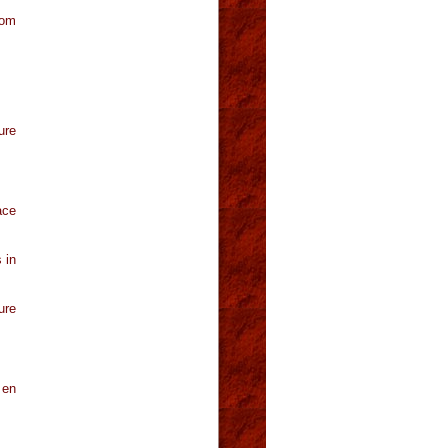
rom
ure
ace
 in
ure
 en