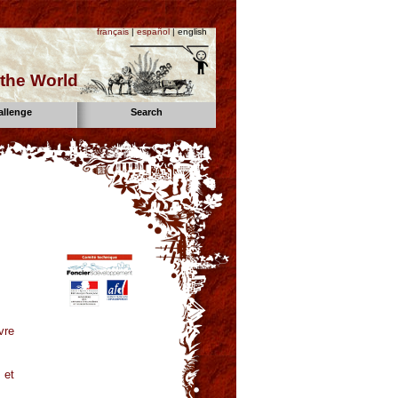
français
|
español
| english
the World
allenge
Search
vre
 et