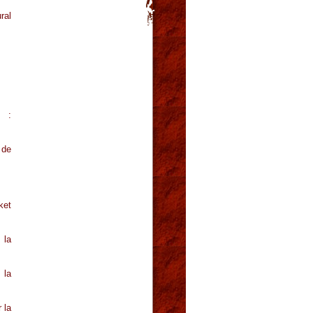
ral
s :
 de
ket
 la
 la
 la