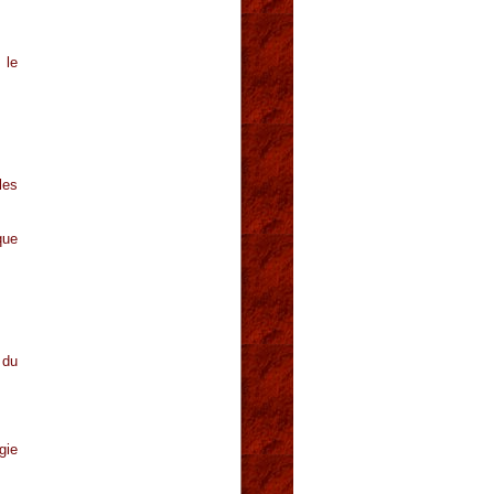
 le
les
que
 du
gie