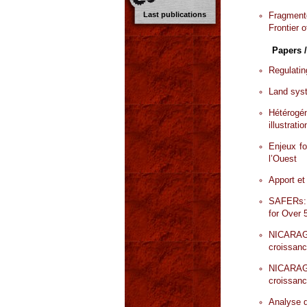
Fragmente
Last publications
Frontier 
Papers /
Regulatin
Land syst
Hétérogé
illustrat
Enjeux fo
l’Ouest
Apport et
SAFERs: 
for Over 
NICARAGU
croissanc
NICARAGU
croissanc
Analyse d