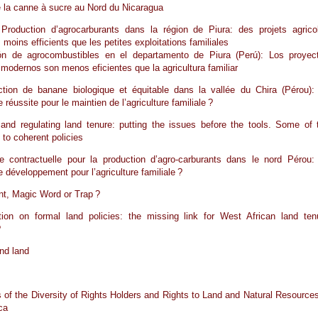
e la canne à sucre au Nord du Nicaragua
roduction d’agrocarburants dans la région de Piura: des projets agrico
moins efficients que les petites exploitations familiales
ón de agrocombustibles en el departamento de Piura (Perú): Los proyec
 modernos son menos eficientes que la agricultura familiar
ction de banane biologique et équitable dans la vallée du Chira (Pérou):
réussite pour le maintien de l’agriculture familiale ?
and regulating land tenure: putting the issues before the tools. Some of 
 to coherent policies
re contractuelle pour la production d’agro-carburants dans le nord Pérou:
 développement pour l’agriculture familiale ?
t, Magic Word or Trap ?
tion on formal land policies: the missing link for West African land ten
?
d land
of the Diversity of Rights Holders and Rights to Land and Natural Resources
ca