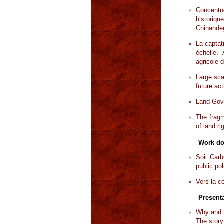
Concent
historiq
Chinande
La captat
échelle.
agricole 
Large sca
future act
Land Gove
The fragm
of land ri
Work d
Soil Carb
public pol
Vers la c
Presenta
Why and h
The story 