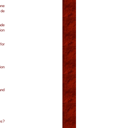
one
 de
nde
ion
for
ion
and
es?