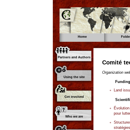
Home
Folde
Partners and Authors
Comité te
Organization web
Using the site
Funding
Land issu
Get involved
Scientif
Évolution
pour lutt
Who we are
Structure
stratégie