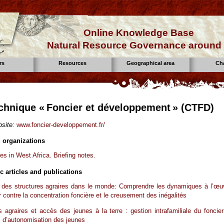
Online Knowledge Base
Natural Resource Governance around 
rs
Resources
Geographical area
Ch
chnique « Foncier et développement » (CTFD)
site:
www.foncier-developpement.fr/
 organizations
es in West Africa. Briefing notes.
ic articles and publications
 des structures agraires dans le monde: Comprendre les dynamiques à l’œu
er contre la concentration foncière et le creusement des inégalités
s agraires et accès des jeunes à la terre : gestion intrafamiliale du foncier
s d’autonomisation des jeunes