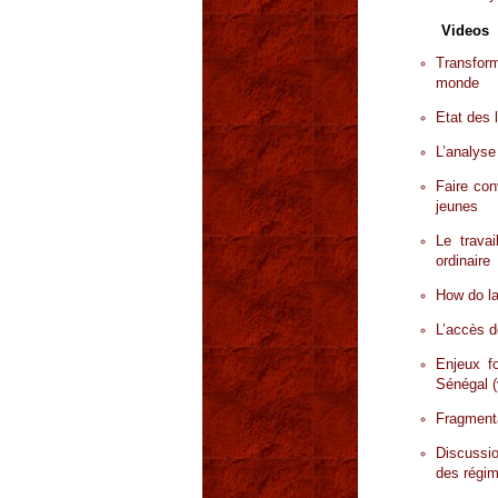
Videos
Transform
monde
Etat des 
L’analyse
Faire con
jeunes
Le trava
ordinaire
How do la
L’accès d
Enjeux f
Sénégal (
Fragmenta
Discussio
des régim