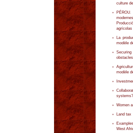
culture d
PÉROU. P
modernes 
Producci
agrícolas
La produ
modèle de 
Securing 
obstacles
Agricultu
modèle de
Investmen
Collabora
systems
Women an
Land tax
Examples 
West Afri