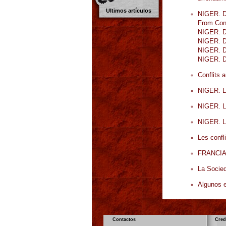
Ultimos artículos
NIGER. Du
From Conf
NIGER. Du
NIGER. Du
NIGER. Du
NIGER. Du
Conflits 
NIGER. La
NIGER. Le
NIGER. Le
Les confli
FRANCIA. 
La Socied
Algunos e
Contactos
Cred