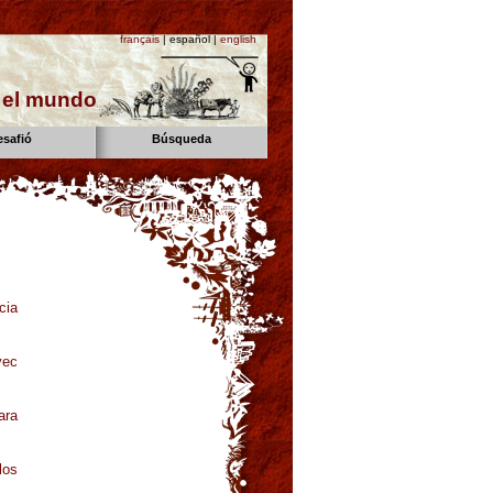
français
| español |
english
n el mundo
esafió
Búsqueda
cia
vec
ara
los