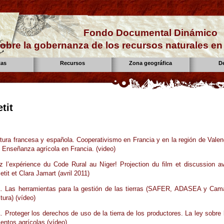
Fondo Documental Dinámico
obre la gobernanza de los recursos naturales e
tas
Recursos
Zona geográfica
D
tit
ltura francesa y española. Cooperativismo en Francia y en la región de Valen
 Enseñanza agrícola en Francia. (video)
 l’expérience du Code Rural au Niger! Projection du film et discussion a
tit et Clara Jamart (avril 2011)
 Las herramientas para la gestión de las tierras (SAFER, ADASEA y Cam
tura) (vídeo)
Proteger los derechos de uso de la tierra de los productores. La ley sobre 
entos agrícolas (vídeo)