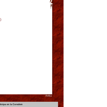
)
Arriba
ticipa en la Core
dem