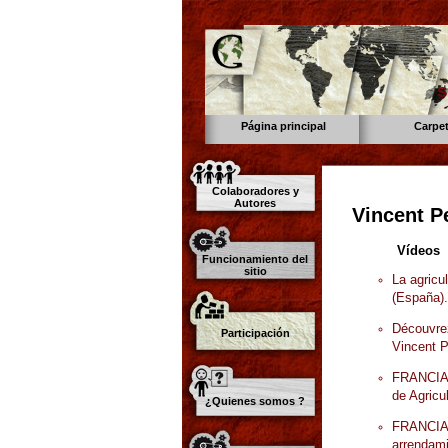
s
Página principal
Carpe
Colaboradores y
Autores
Vincent Pe
Vídeos
Funcionamiento del
sitio
La agricu
(España).
Découvrez
Participación
Vincent Pe
FRANCIA.
de Agricul
¿Quienes somos ?
FRANCIA. 
arrendami