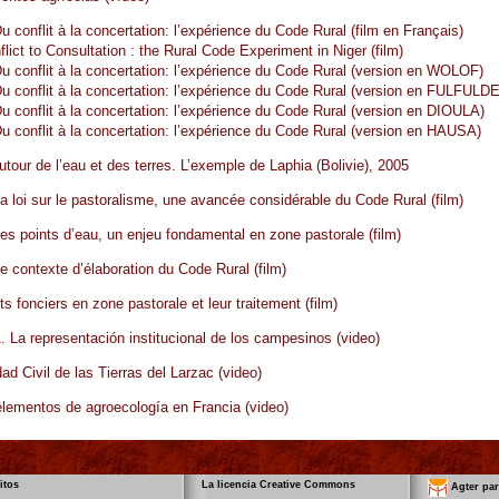
 conflit à la concertation: l’expérience du Code Rural (film en Français)
lict to Consultation : the Rural Code Experiment in Niger (film)
 conflit à la concertation: l’expérience du Code Rural (version en WOLOF)
 conflit à la concertation: l’expérience du Code Rural (version en FULFULDE
 conflit à la concertation: l’expérience du Code Rural (version en DIOULA)
 conflit à la concertation: l’expérience du Code Rural (version en HAUSA)
autour de l’eau et des terres. L’exemple de Laphia (Bolivie), 2005
 loi sur le pastoralisme, une avancée considérable du Code Rural (film)
s points d’eau, un enjeu fondamental en zone pastorale (film)
 contexte d’élaboration du Code Rural (film)
ts fonciers en zone pastorale et leur traitement (film)
La representación institucional de los campesinos (video)
ad Civil de las Tierras del Larzac (video)
lementos de agroecología en Francia (video)
itos
La licencia Creative Commons
Agter par