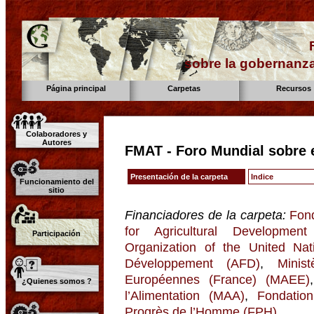
sobre la gobernanza
Página principal
Carpetas
Recursos
Colaboradores y
Autores
FMAT - Foro Mundial sobre e
Presentación de la carpeta
Indice
Funcionamiento del
sitio
Financiadores de la carpeta:
Fon
for Agricultural Development
Participación
Organization of the United Na
Développement (AFD)
,
Minis
Européennes (France) (MAEE)
¿Quienes somos ?
l’Alimentation (MAA)
,
Fondatio
Progrès de l’Homme (FPH)