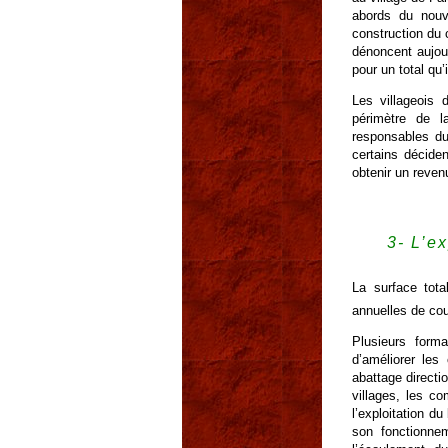
abords du nouv
construction du 
dénoncent aujou
pour un total qu
Les villageois 
périmètre de l
responsables du
certains décide
obtenir un reven
3- L’e
La surface tota
annuelles de cou
Plusieurs for
d’améliorer les
abattage directi
villages, les c
l’exploitation d
son fonctionne