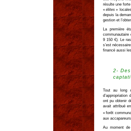
résulte une for
«
élites
» locale
depuis la demand
gestion et l’obte
La première ét
communautaire d
9 150 €). Le ra
s’est nécessaire
financé aussi les
2- Des
captati
Tout au long 
d’appropriatio
ont pu obtenir d
avait attribué e
« forêt communa
aux accapareurs
Au moment de l