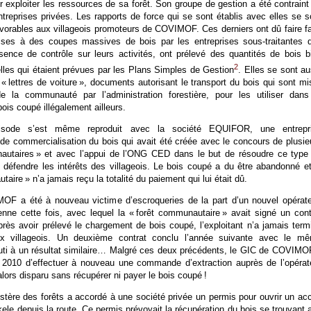
 exploiter les ressources de sa forêt. Son groupe de gestion a été contraint
ntreprises privées. Les rapports de force qui se sont établis avec elles se s
avorables aux villageois promoteurs de COVIMOF. Ces derniers ont dû faire f
rises à des coupes massives de bois par les entreprises sous-traitantes q
bsence de contrôle sur leurs activités, ont prélevé des quantités de bois b
2
lles qui étaient prévues par les Plans Simples de Gestion
. Elles se sont au
« lettres de voiture », documents autorisant le transport du bois qui sont mi
de la communauté par l’administration forestière, pour les utiliser dans
ois coupé illégalement ailleurs.
isode s’est même reproduit avec la société EQUIFOR, une entrepr
t de commercialisation du bois qui avait été créée avec le concours de plusie
autaires » et avec l’appui de l’ONG CED dans le but de résoudre ce type
 défendre les intérêts des villageois. Le bois coupé a du être abandonné et
aire » n’a jamais reçu la totalité du paiement qui lui était dû.
F a été à nouveau victime d’escroqueries de la part d’un nouvel opérate
enne cette fois, avec lequel la « forêt communautaire » avait signé un cont
Après avoir prélevé le chargement de bois coupé, l’exploitant n’a jamais term
x villageois. Un deuxième contrat conclu l’année suivante avec le m
outi à un résultat similaire… Malgré ces deux précédents, le GIC de COVIMO
n 2010 d’effectuer à nouveau une commande d’extraction auprès de l’opérat
alors disparu sans récupérer ni payer le bois coupé !
stère des forêts a accordé à une société privée un permis pour ouvrir un ac
kele depuis la route. Ce permis prévoyait la récupération du bois se trouvant 