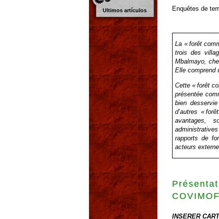
Enquêtes de terr
Ultimos artículos
La « forêt com
trois des vill
Mbalmayo, chef
Elle comprend u
Cette « forêt c
présentée comm
bien desservie
d’autres « for
avantages, s
administrativ
rapports de for
acteurs externe
Présent
COVIMO
INSERER CART