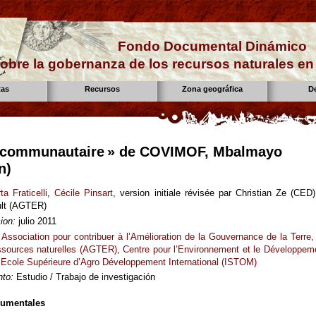
Fondo Documental Dinámico
obre la gobernanza de los recursos naturales e
tas
Recursos
Zona geográfica
D
t communautaire » de COVIMOF, Mbalmayo
n)
ta Fraticelli
,
Cécile Pinsart
, version initiale révisée par Christian Ze (CED)
ult (AGTER)
ion:
julio 2011
Association pour contribuer à l’Amélioration de la Gouvernance de la Terre,
ssources naturelles (AGTER)
,
Centre pour l’Environnement et le Développem
Ecole Supérieure d’Agro Développement International (ISTOM)
to:
Estudio / Trabajo de investigación
cumentales