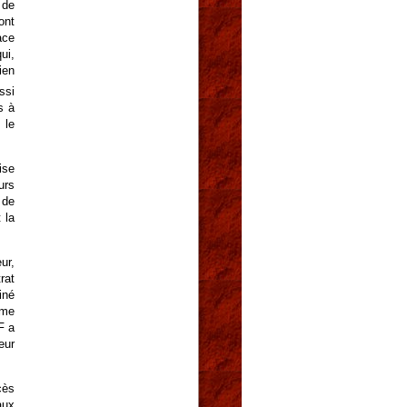
 de
ont
ace
ui,
ien
ssi
s à
 le
ise
urs
 de
 la
ur,
rat
iné
ême
F a
eur
cès
aux