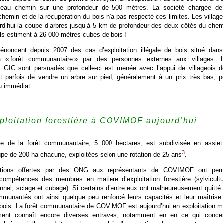
eau chemin sur une profondeur de 500 mètres. La société chargée de
chemin et de la récupération du bois n’a pas respecté ces limites. Les village
rd’hui la coupe d’arbres jusqu’à 5 km de profondeur des deux côtés du chem
’ils estiment à 26 000 mètres cubes de bois !
dénoncent depuis 2007 des cas d’exploitation illégale de bois situé dans
a « forêt communautaire » par des personnes externes aux villages. 
 GIC sont persuadés que celle-ci est menée avec l’appui de villageois d
nt parfois de vendre un arbre sur pied, généralement à un prix très bas, p
u immédiat.
xploitation forestière à COVIMOF aujourd’hui
le de la forêt communautaire, 5 000 hectares, est subdivisée en assiet
3
pe de 200 ha chacune, exploitées selon une rotation de 25 ans
.
mations offertes par des ONG aux représentants de COVIMOF ont per
 compétences des membres en matière d’exploitation forestière (sylvicultu
onnel, sciage et cubage). Si certains d’entre eux ont malheureusement quitté 
ommunautés ont ainsi quelque peu renforcé leurs capacités et leur maîtrise
u bois. La forêt communautaire de COVIMOF est aujourd’hui en exploitation m
ment connaît encore diverses entraves, notamment en en ce qui conce