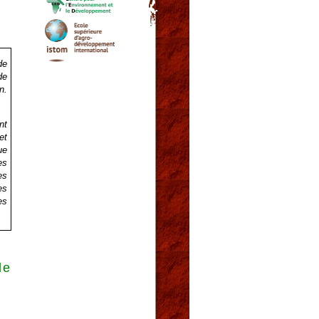
de
de
n.
nt
et
ue
es
es
es
es
de