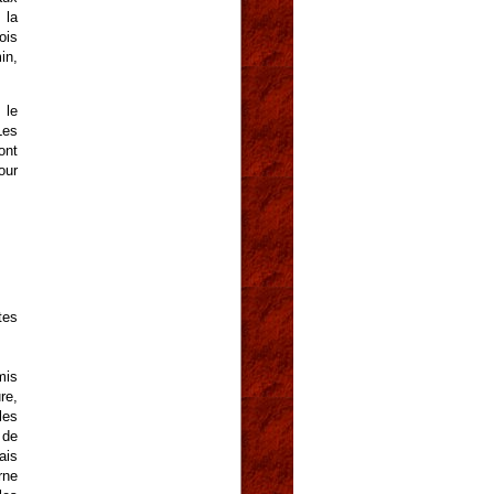
 la
ois
in,
 le
Les
ont
our
tes
mis
re,
les
 de
ais
rne