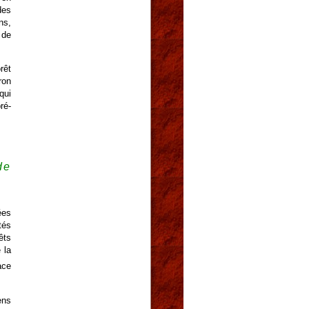
des
ns,
 de
rêt
ron
qui
ré-
de
ées
tés
êts
 la
ace
ens