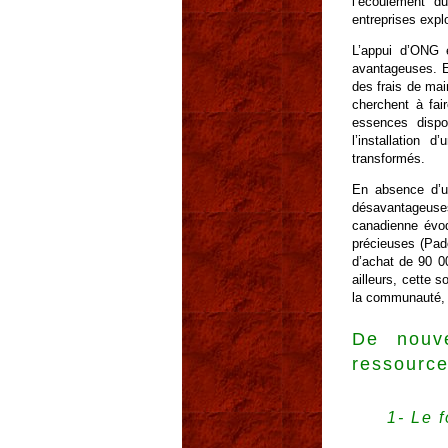
l’écoulement du
entreprises expl
L’appui d’ONG e
avantageuses. E
des frais de mai
cherchent à fai
essences dispo
l’installation 
transformés.
En absence d’un
désavantageuses
canadienne évoq
précieuses (Pado
d’achat de 90 0
ailleurs, cette 
la communauté, no
De nouve
ressource
1- Le 