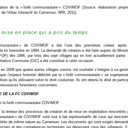
ation de la « forêt communautaire » COVIMOF (Source: élaboration propr
te de l’Atlas Interactif du Cameroun, WRI, 2011)
 mise en place qui a pris du temps
mmunautaire » de COVIMOF a été l’une des premières créées après
la loi forestière en 1994. La demande de création a été faite auprès du Minist
FOF) dès 1996, par trois des sept villages qui en font actuellement partie.
tiative Commune (GIC) a été constitué à cette occasion.
en 2008 que quatre autres villages voisins ont souhaité s’intégrer à sa gesti
ue l’espace forestier délimité par la « forêt communautaire » se superposai
ure qu’ils utilisaient selon le droit coutumier. Ils ont obtenu le droit de partici
 ressources forestières concernées.
 DE LA FC COVIMOF
de la forêt communautaire COVIMOF
et la lenteur des processus de création et de mise en exploitation rencontrés 
unautaire » de COVIMOF sont tout à fait représentatifs de ceux qui rencontr
entités de même nature au Cameroun. Les documents qui sont exigés demand
nciers et des compétences techniques qui dépassent ceux des villageois. Il