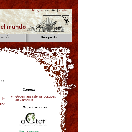
français
| español |
english
n el mundo
esafió
Búsqueda
 et
Carpeta
Gobernanza de los bosques
 de
en Camerun
ent
Organizaciones