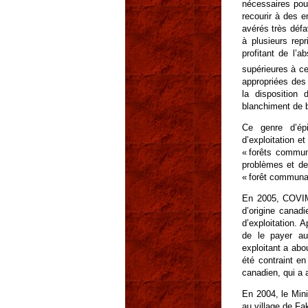
nécessaires pour
recourir à des e
avérés très déf
à plusieurs rep
profitant de l’a
supérieures à ce
appropriées des 
la disposition 
blanchiment de b
Ce genre d’ép
d’exploitation e
« forêts commun
problèmes et de
« forêt communaut
En 2005, COVIMO
d’origine canadi
d’exploitation. 
de le payer au
exploitant a ab
été contraint e
canadien, qui a 
En 2004, le Mini
au village de Fa