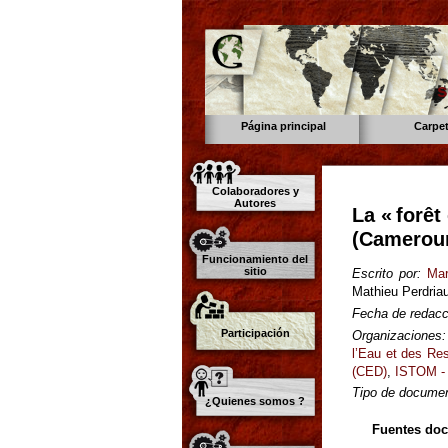
s
Página principal
Carpe
Colaboradores y
Autores
La « forê
(Camerou
Funcionamiento del
sitio
Escrito por:
Mar
Mathieu Perdria
Fecha de redacc
Participación
Organizaciones:
l’Eau et des Re
(CED)
,
ISTOM - 
Tipo de documen
¿Quienes somos ?
Fuentes do