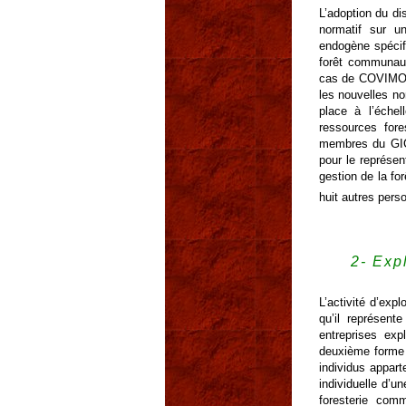
L’adoption du di
normatif sur u
endogène spécifi
forêt communaut
cas de COVIMOF,
les nouvelles no
place à l’éche
ressources for
membres du GIC 
pour le représen
gestion de la fo
huit autres pers
2- Expl
L’activité d’ex
qu’il représent
entreprises ex
deuxième forme 
individus appart
individuelle d’u
foresterie com