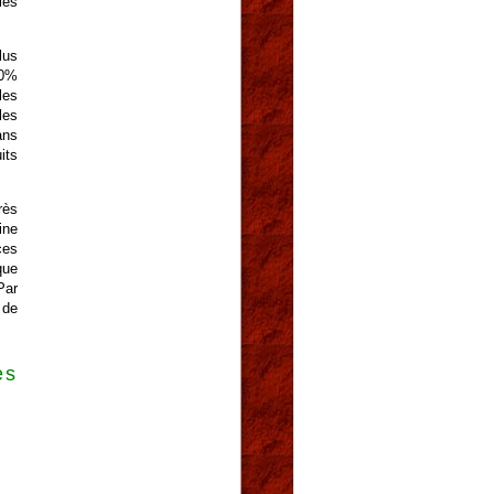
les
lus
70%
les
les
ans
its
rès
ine
ces
que
Par
 de
es