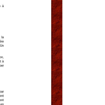
e à
 la
ère
 Un
on,
t à
per
par
ent
ent
 en