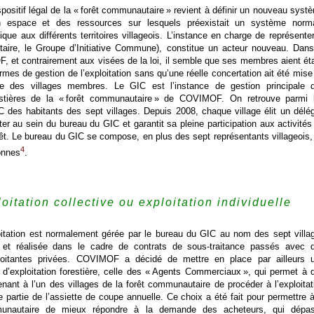
spositif légal de la « forêt communautaire » revient à définir un nouveau syst
n espace et des ressources sur lesquels préexistait un système norma
que aux différents territoires villageois. L’instance en charge de représenter
aire, le Groupe d’Initiative Commune), constitue un acteur nouveau. Dans
 et contrairement aux visées de la loi, il semble que ses membres aient éta
rmes de gestion de l’exploitation sans qu’une réelle concertation ait été mise
lle des villages membres. Le GIC est l’instance de gestion principale 
estières de la « forêt communautaire » de COVIMOF. On retrouve parmi 
des habitants des sept villages. Depuis 2008, chaque village élit un délé
ter au sein du bureau du GIC et garantit sa pleine participation aux activités
rêt. Le bureau du GIC se compose, en plus des sept représentants villageois,
4
onnes
.
oitation collective ou exploitation individuelle
ploitation est normalement gérée par le bureau du GIC au nom des sept villa
e et réalisée dans le cadre de contrats de sous-traitance passés avec 
ploitantes privées. COVIMOF a décidé de mettre en place par ailleurs 
d’exploitation forestière, celle des « Agents Commerciaux », qui permet à 
enant à l’un des villages de la forêt communautaire de procéder à l’exploitat
ne partie de l’assiette de coupe annuelle. Ce choix a été fait pour permettre à
munautaire de mieux répondre à la demande des acheteurs, qui dépa