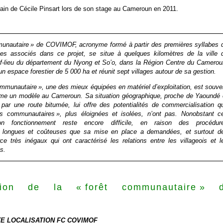
ain de Cécile Pinsart lors de son stage au Cameroun en 2011.
munautaire » de COVIMOF, acronyme formé à partir des premières syllabes 
ages associés dans ce projet, se situe à quelques kilomètres de la ville 
-lieu du département du Nyong et So’o, dans la Région Centre du Camerou
n espace forestier de 5 000 ha et réunit sept villages autour de sa gestion.
ommunautaire », une des mieux équipées en matériel d’exploitation, est souve
e un modèle au Cameroun. Sa situation géographique, proche de Yaoundé 
 par une route bitumée, lui offre des potentialités de commercialisation q
êts communautaires », plus éloignées et isolées, n’ont pas. Nonobstant c
on fonctionnement reste encore difficile, en raison des procédur
es longues et coûteuses que sa mise en place a demandées, et surtout d
ce très inégaux qui ont caractérisé les relations entre les villageois et l
s.
ation de la « forêt communautaire » 
F
E LOCALISATION FC COVIMOF