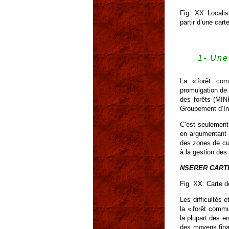
Fig. XX Localis
partir d’une car
1- Une
La « forêt co
promulgation de 
des forêts (MIN
Groupement d’Ini
C’est seulement 
en argumentant q
des zones de cult
à la gestion des
NSERER CARTE
Fig. XX. Carte 
Les difficultés 
la « forêt comm
la plupart des 
des moyens fina