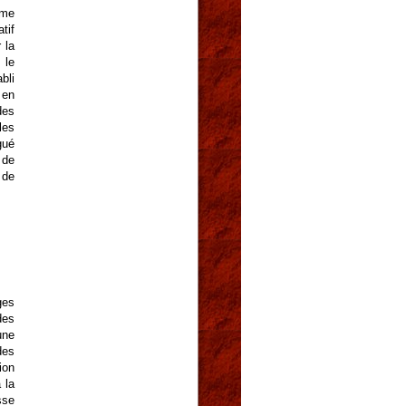
ème
tif
 la
 le
bli
 en
des
les
gué
 de
 de
ges
des
une
des
ion
 la
sse