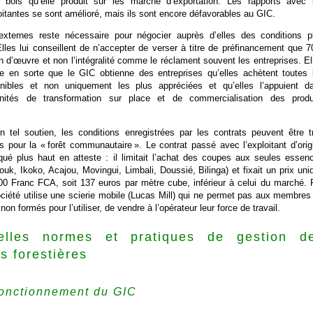
 bois qu’elle produit sur les marché d’exportation. Les rapports avec 
oitantes se sont amélioré, mais ils sont encore défavorables au GIC.
xternes reste nécessaire pour négocier auprès d’elles des conditions p
lles lui conseillent de n’accepter de verser à titre de préfinancement que 
n d’œuvre et non l’intégralité comme le réclament souvent les entreprises. El
re en sorte que le GIC obtienne des entreprises qu’elles achètent toutes 
nibles et non uniquement les plus appréciées et qu’elles l’appuient d
d’unités de transformation sur place et de commercialisation des produ
 tel soutien, les conditions enregistrées par les contrats peuvent être t
 pour la « forêt communautaire ». Le contrat passé avec l’exploitant d’orig
ué plus haut en atteste : il limitait l’achat des coupes aux seules essen
uk, Ikoko, Acajou, Movingui, Limbali, Doussié, Bilinga) et fixait un prix uni
00 Franc FCA, soit 137 euros par mètre cube, inférieur à celui du marché. 
société utilise une scierie mobile (Lucas Mill) qui ne permet pas aux membres
n formés pour l’utiliser, de vendre à l’opérateur leur force de travail.
lles normes et pratiques de gestion d
s forestières
fonctionnement du GIC