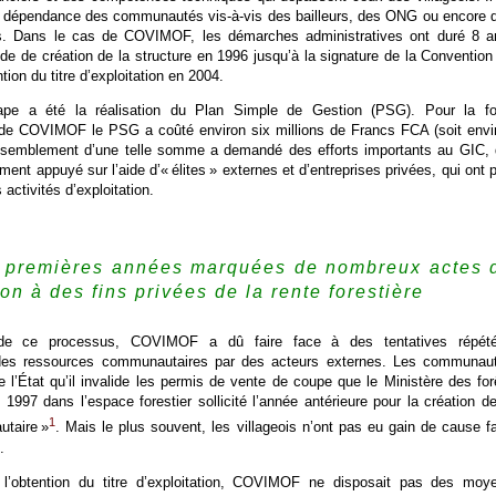
te dépendance des communautés vis-à-vis des bailleurs, des ONG ou encore 
s. Dans le cas de COVIMOF, les démarches administratives ont duré 8 a
e de création de la structure en 1996 jusqu’à la signature de la Convention
ntion du titre d’exploitation en 2004.
ape a été la réalisation du Plan Simple de Gestion (PSG). Pour la fo
e COVIMOF le PSG a coûté environ six millions de Francs FCA (soit envi
ssemblement d’une telle somme a demandé des efforts importants au GIC, 
ment appuyé sur l’aide d’« élites » externes et d’entreprises privées, qui ont p
 activités d’exploitation.
 premières années marquées de nombreux actes 
on à des fins privées de la rente forestière
de ce processus, COVIMOF a dû faire face à des tentatives répét
n des ressources communautaires par des acteurs externes. Les communau
e l’État qu’il invalide les permis de vente de coupe que le Ministère des for
n 1997 dans l’espace forestier sollicité l’année antérieure pour la création de
1
utaire »
. Mais le plus souvent, les villageois n’ont pas eu gain de cause f
.
’obtention du titre d’exploitation, COVIMOF ne disposait pas des moy