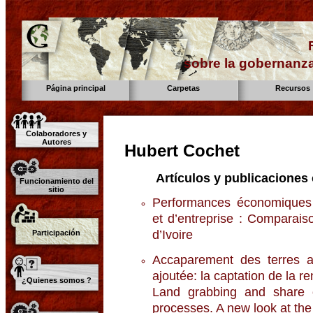
sobre la gobernanza
Página principal
Carpetas
Recursos
Colaboradores y
Autores
Hubert Cochet
Artículos y publicaciones 
Funcionamiento del
sitio
Performances économiques de
et d’entreprise : Comparais
d’Ivoire
Participación
Accaparement des terres ag
ajoutée: la captation de la re
¿Quienes somos ?
Land grabbing and share o
processes. A new look at the 