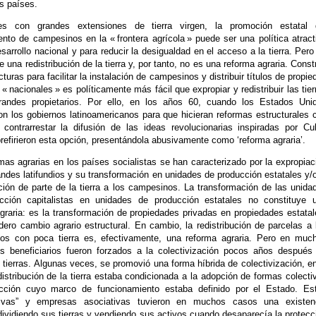
s países.
s con grandes extensiones de tierra virgen, la promoción estatal 
nto de campesinos en la « frontera agrícola » puede ser una política atract
esarrollo nacional y para reducir la desigualdad en el acceso a la tierra. Pero
e una redistribución de la tierra y, por tanto, no es una reforma agraria. Constr
cturas para facilitar la instalación de campesinos y distribuir títulos de propie
 « nacionales » es políticamente más fácil que expropiar y redistribuir las tier
randes propietarios. Por ello, en los años 60, cuando los Estados Uni
on los gobiernos latinoamericanos para que hicieran reformas estructurales 
 contrarrestar la difusión de las ideas revolucionarias inspiradas por Cu
efirieron esta opción, presentándola abusivamente como ‘reforma agraria’.
mas agrarias en los países socialistas se han caracterizado por la expropiac
andes latifundios y su transformación en unidades de producción estatales y/o
ución de parte de la tierra a los campesinos. La transformación de las unida
cción capitalistas en unidades de producción estatales no constituye 
graria: es la transformación de propiedades privadas en propiedades estatal
dero cambio agrario estructural. En cambio, la redistribución de parcelas a 
os con poca tierra es, efectivamente, una reforma agraria. Pero en muc
os beneficiarios fueron forzados a la colectivización pocos años después
as tierras. Algunas veces, se promovió una forma híbrida de colectivización, en
distribución de la tierra estaba condicionada a la adopción de formas colecti
cción cuyo marco de funcionamiento estaba definido por el Estado. Es
tivas” y empresas asociativas tuvieron en muchos casos una existen
dividiendo sus tierras y vendiendo sus activos cuando desaparecía la protecc