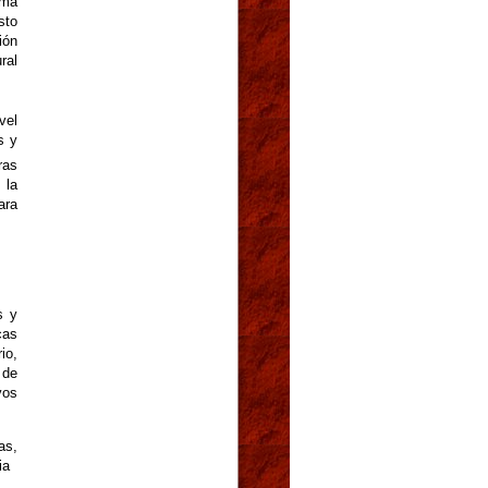
ema
sto
ión
ral
vel
s y
ras
 la
ara
s y
cas
io,
 de
vos
as,
ia