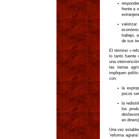
responder
frente a 
extranjer
valoriza
económico
trabajo, 
de sus te
El término « ref
lo tanto fuente
una intervención
las tierras ag
impliquen políti
con:
la exprop
pocos señ
la redistr
los prod
desfavora
en dinero)
Una vez establec
‘reforma agrari