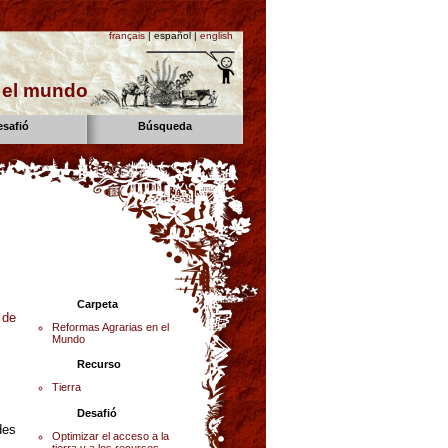
français
| español |
english
n el mundo
esafió
Búsqueda
Carpeta
 de
Reformas Agrarias en el
Mundo
Recurso
Tierra
Desafió
des
Optimizar el acceso a la
tierra y a los recursos