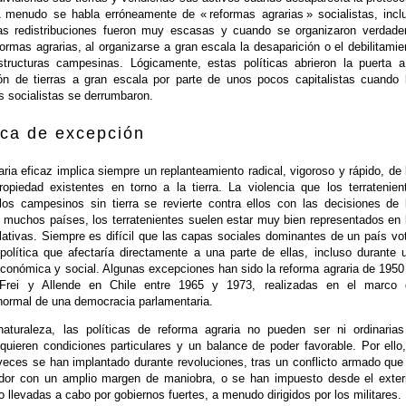
A menudo se habla erróneamente de « reformas agrarias » socialistas, incl
as redistribuciones fueron muy escasas y cuando se organizaron verdade
formas agrarias, al organizarse a gran escala la desaparición o el debilitamie
structuras campesinas. Lógicamente, estas políticas abrieron la puerta a
ón de tierras a gran escala por parte de unos pocos capitalistas cuando 
 socialistas se derrumbaron.
ica de excepción
ria eficaz implica siempre un replanteamiento radical, vigoroso y rápido, de 
ropiedad existentes en torno a la tierra. La violencia que los terratenien
 los campesinos sin tierra se revierte contra ellos con las decisiones de 
 muchos países, los terratenientes suelen estar muy bien representados en 
lativas. Siempre es difícil que las capas sociales dominantes de un país vo
política que afectaría directamente a una parte de ellas, incluso durante 
económica y social. Algunas excepciones han sido la reforma agraria de 1950
 Frei y Allende en Chile entre 1965 y 1973, realizadas en el marco 
normal de una democracia parlamentaria.
aturaleza, las políticas de reforma agraria no pueden ser ni ordinarias
quieren condiciones particulares y un balance de poder favorable. Por ello,
veces se han implantado durante revoluciones, tras un conflicto armado que
dor con un amplio margen de maniobra, o se han impuesto desde el exteri
 llevadas a cabo por gobiernos fuertes, a menudo dirigidos por los militares.