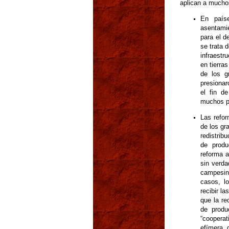
aplican a mucho
En paíse
asentamie
para el d
se trata d
infraestru
en tierras
de los g
presionar
el fin de
muchos pr
Las refor
de los gr
redistrib
de produ
reforma a
sin verda
campesin
casos, l
recibir l
que la re
de produ
“coopera
efímera, 