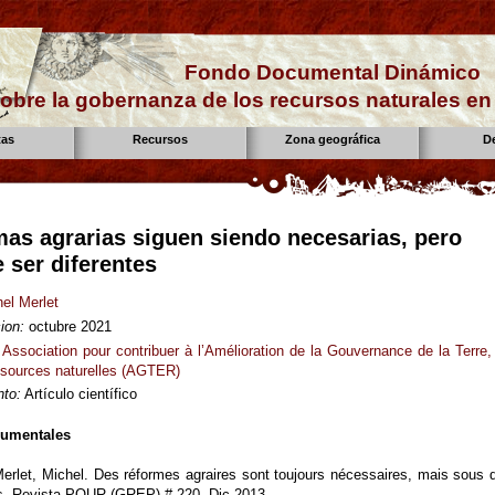
Fondo Documental Dinámico
obre la gobernanza de los recursos naturales e
tas
Recursos
Zona geográfica
D
mas agrarias siguen siendo necesarias, pero
 ser diferentes
el Merlet
ion:
octubre 2021
Association pour contribuer à l’Amélioration de la Gouvernance de la Terre,
ssources naturelles (AGTER)
to:
Artículo científico
cumentales
 Merlet, Michel. Des réformes agraires sont toujours nécessaires, mais sous 
s. Revista POUR (GREP) # 220, Dic.2013