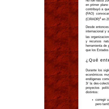
No fue hasta 200
en primer plano
contribuyó a qu
(FAO) convocar
4
(CIRADR)
en 2
Desde entonces,
internacional y 
las organizacion
y recursos nat
herramienta de 
que los Estados 
¿Qué ent
Durante los sig
económicos muy 
endógenas como e
3/ la des-colec
proyectos polí
distintos:
corregir 
pero tamb