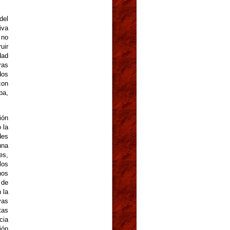
del
iva
 no
uir
dad
ras
dos
con
ba,
ión
 la
des
una
es,
los
hos
 de
 la
vas
tas
cia
ión