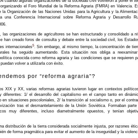
4 cuando algunas organizaciones de la sociedad civil volvieron a poner el t
 organizando el Foro Mundial de la Reforma Agraria (FMRA) en Valencia. E
e la Organización de las Naciones Unidas para la Agricultura y la Alimentac
a una Conferencia Internacional sobre Reforma Agraria y Desarrollo Ru
006.
 las organizaciones de agricultores se han estructurado y consolidado a ni
se han creado foros de consulta y debate entre la sociedad civil, los Estado
5
es internacionales
. Sin embargo, al mismo tiempo, la concentración de tier
urales ha seguido aumentando. Esta situación nos obliga a reexaminar
política conocida como reforma agraria y las condiciones que se requieren p
puedan volver a utilizarla con éxito.
endemos por “reforma agraria”?
los XIX y XX, varias reformas agrarias tuvieron lugar en contextos político
diferentes: 1/ el desarrollo del capitalismo en el campo tanto en dinámi
n situaciones poscoloniales, 2/ la transición al socialismo o, por el contrar
tivización tras el desmantelamiento de la Unión Soviética. Formaban parte
ticos muy diferentes, incluso diametralmente opuestos, y tenían objeti
una distribución de la tierra considerada socialmente injusta, por razones étic
ién de forma pragmática para evitar el aumento de la inseguridad y la violenc