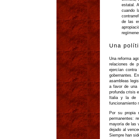
estatal. 
cuando l
contrarre
de las e
apropiaci
regímenes
Una polít
Una reforma agra
relaciones de p
ejercían contra
gobernantes. En
asambleas legis
a favor de una 
profunda crisis 
Italia y la de
funcionamiento 
Por su propia n
permanentes: re
mayoría de las 
dejado al vence
Siempre han sido