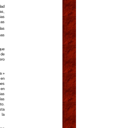
dad
as,
ias
cas
das
mas
que
 de
ero
a »
 en
nes
 en
ias
las
to.
sta
 la