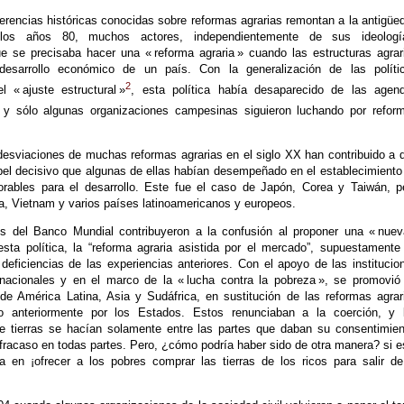
erencias históricas conocidas sobre reformas agrarias remontan a la antigüe
 los años 80, muchos actores, independientemente de sus ideologí
e se precisaba hacer una « reforma agraria » cuando las estructuras agrar
desarrollo económico de un país. Con la generalización de las políti
2
l « ajuste estructural »
, esta política había desaparecido de las agen
y sólo algunas organizaciones campesinas siguieron luchando por refor
desviaciones de muchas reformas agrarias en el siglo XX han contribuido a 
pel decisivo que algunas de ellas habían desempeñado en el establecimiento
orables para el desarrollo. Este fue el caso de Japón, Corea y Taiwán, p
a, Vietnam y varios países latinoamericanos y europeos.
s del Banco Mundial contribuyeron a la confusión al proponer una « nuev
sta política, la “reforma agraria asistida por el mercado”, supuestamente
deficiencias de las experiencias anteriores. Con el apoyo de las institucio
ernacionales y en el marco de la « lucha contra la pobreza », se promovió
de América Latina, Asia y Sudáfrica, en sustitución de las reformas agrar
o anteriormente por los Estados. Estos renunciaban a la coerción, y 
de tierras se hacían solamente entre las partes que daban su consentimien
fracaso en todas partes. Pero, ¿cómo podría haber sido de otra manera? si e
tía en ¡ofrecer a los pobres comprar las tierras de los ricos para salir de