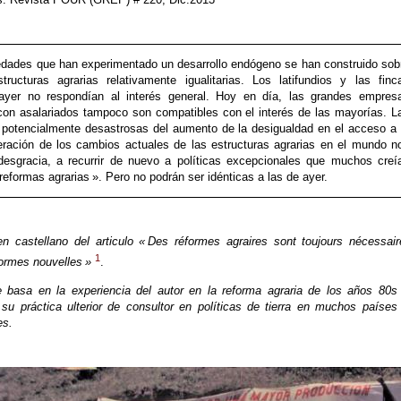
edades que han experimentado un desarrollo endógeno se han construido sob
ructuras agrarias relativamente igualitarias. Los latifundios y las finc
 ayer no respondían al interés general. Hoy en día, las grandes empres
con asalariados tampoco son compatibles con el interés de las mayorías. L
potencialmente desastrosas del aumento de la desigualdad en el acceso a 
eleración de los cambios actuales de las estructuras agrarias en el mundo n
 desgracia, a recurrir de nuevo a políticas excepcionales que muchos creí
reformas agrarias ». Pero no podrán ser idénticas a las de ayer.
n castellano del articulo « Des réformes agraires sont toujours nécessair
1
ormes nouvelles »
.
e basa en la experiencia del autor en la reforma agraria de los años 80s
su práctica ulterior de consultor en políticas de tierra en muchos países
es.