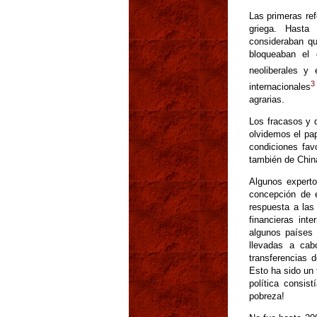
Las primeras ref
griega. Hasta
consideraban qu
bloqueaban el 
neoliberales y e
3
internacionales
agrarias.
Los fracasos y 
olvidemos el pa
condiciones fav
también de Chin
Algunos experto
concepción de e
respuesta a las 
financieras int
algunos países 
llevadas a cab
transferencias 
Esto ha sido un 
política consis
pobreza!