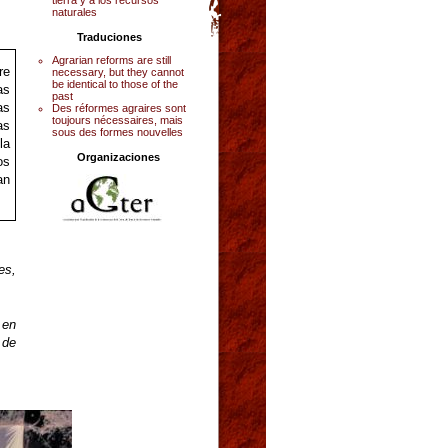
naturales
Traduciones
Agrarian reforms are still
re
necessary, but they cannot
be identical to those of the
as
past
as
Des réformes agraires sont
toujours nécessaires, mais
as
sous des formes nouvelles
la
Organizaciones
os
an
es,
 en
 de