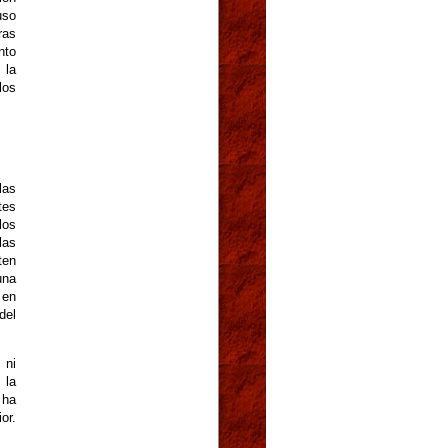
uso
ras
nto
 la
los
las
tes
los
las
ten
una
 en
del
 ni
 la
 ha
or.