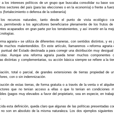
 a los intereses políticos de un grupo que buscaba consolidar su base soc
otros sectores del país (para las elecciones o en la economía) o frente a fuer
as (fortalecimiento o defensa de la soberanía)
r los recursos naturales, tanto desde el punto de vista ecológico c
, permitiendo a los agricultores beneficiarse plenamente de los frutos de
antes acaparados en gran parte por los terratenientes, y así invertir en la mej
cnologías.
orma agraria » se utiliza de diferentes maneras, con sentidos distintos, y es 
 de muchos malentendidos. En este artículo, llamaremos « reforma agraria 
 puntual del Estado destinada a para corregir una distribución muy desigual
rícolas. Aunque una reforma agraria pueda tener muchos componentes 
cas distintas y complementarias, su acción básica siempre se refiere a la tier
iación, total o parcial, de grandes extensiones de tierras propiedad de u
ores, con o sin indemnización.
ibución de estas tierras, de forma gratuita o a través de la venta o el alquiler
uctores que no tenían acceso a ellas o que lo tenían en condiciones 
bles (pagos muy elevados a favor del propietario, sea en especie, en trabaj
.
ida esta definición, queda claro que algunas de las políticas presentadas c
a’ no son en absoluto de la misma naturaleza. Los dos ejemplos siguientes