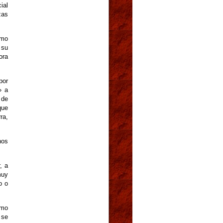
ial
zas
omo
 su
ora
por
» a
 de
que
ra,
nos
, a
muy
o o
omo
 se