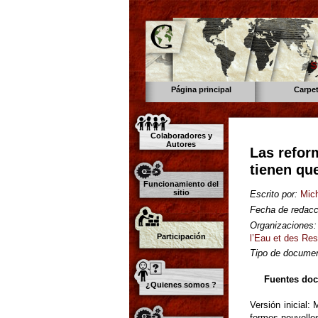
s
Página principal
Carpe
Colaboradores y
Autores
Las refor
tienen que
Funcionamiento del
sitio
Escrito por:
Mich
Fecha de redacc
Organizaciones:
Participación
l’Eau et des Re
Tipo de documen
Fuentes do
¿Quienes somos ?
Versión inicial:
formes nouvelle