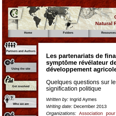
Natural
Home
Folders
Resources
Partners and Authors
Les partenariats de fin
symptôme révélateur de 
développement agricol
Using the site
Quelques questions sur le
Get involved
signification politique
Written by:
Ingrid Aymes
Who we are
Writing date:
December 2013
Organizations:
Association pour