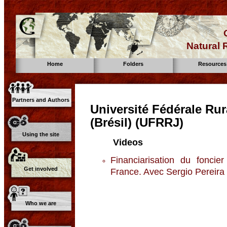
Natural
Home
Folders
Resources
Partners and Authors
Université Fédérale Rur
(Brésil) (UFRRJ)
Using the site
Videos
Financiarisation du foncier
Get involved
France. Avec Sergio Pereira
Who we are