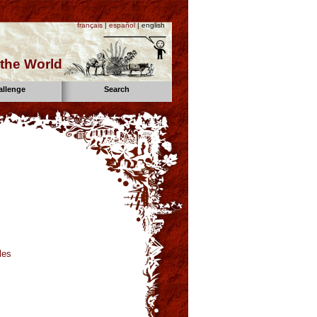
français
|
español
| english
the World
allenge
Search
les