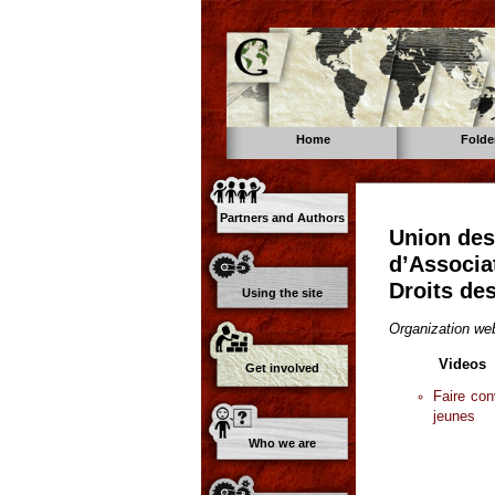
Home
Folde
Partners and Authors
Union des
d’Associa
Droits de
Using the site
Organization web
Videos
Get involved
Faire con
jeunes
Who we are