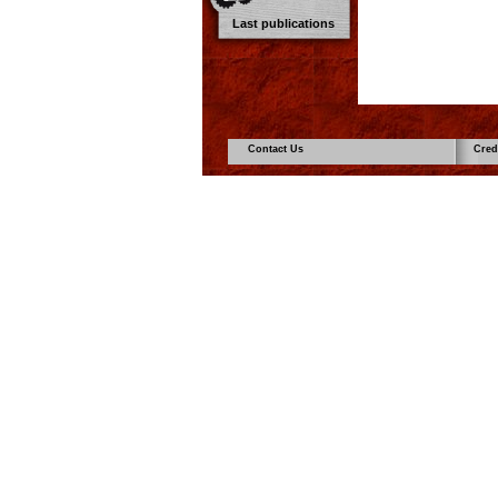
Last publications
Contact Us
Cred