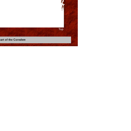
Top
art of the Core
dem