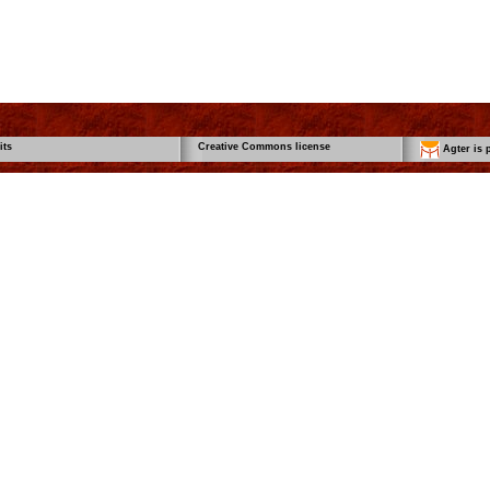
its
Creative Commons license
Agter is p