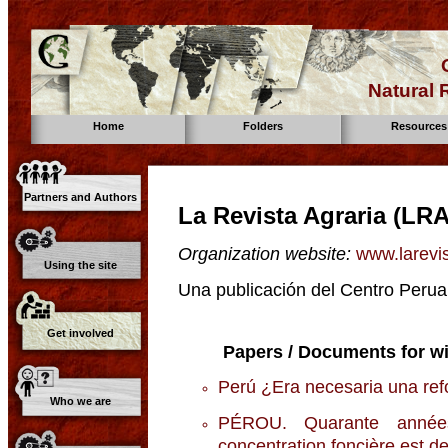
Natural
Home
Folders
Resources
Partners and Authors
La Revista Agraria (LRA
Organization website:
www.larevis
Using the site
Una publicación del Centro Peru
Get involved
Papers / Documents for wi
Perú ¿Era necesaria una ref
Who we are
PÉROU. Quarante années
concentration foncière est de