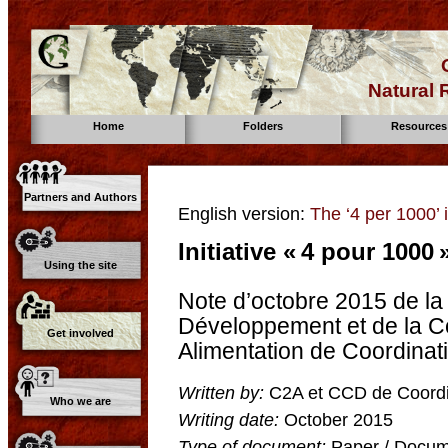
Natural
Home
Folders
Resources
Partners and Authors
English version:
The ‘4 per 1000’ in
Initiative « 4 pour 1000 
Using the site
Note d’octobre 2015 de la
Développement et de la C
Get involved
Alimentation de Coordinat
Written by:
C2A et CCD de Coordi
Who we are
Writing date:
October 2015
Type of document:
Paper / Docume