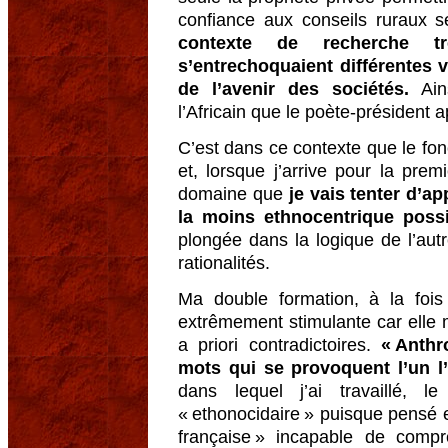
confiance aux conseils ruraux s
contexte de recherche tr
s’entrechoquaient différentes v
de l’avenir des sociétés.
Ains
l’Africain que le poète-président a
C’est dans ce contexte que le fon
et, lorsque j’arrive pour la pre
domaine que
je vais tenter d’a
la moins ethnocentrique poss
plongée dans la logique de l’au
rationalités.
Ma double formation, à la fois 
extrêmement stimulante car elle 
a priori contradictoires.
« Anthr
mots qui se provoquent l’un l’
dans lequel j’ai travaillé, l
« ethonocidaire » puisque pensé e
française » incapable de compre