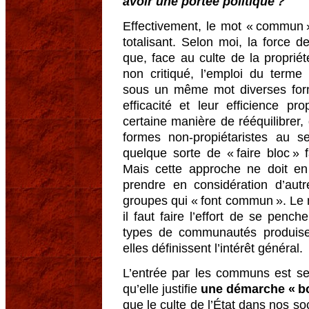
avoir une portée politique ?
Effectivement, le mot « commun 
totalisant. Selon moi, la force d
que, face au culte de la proprié
non critiqué, l’emploi du ter
sous un même mot diverses form
efficacité et leur efficience p
certaine manière de rééquilibrer, 
formes non-propiétaristes au s
quelque sorte de « faire bloc » 
Mais cette approche ne doit en
prendre en considération d’aut
groupes qui « font commun ». Le 
il faut faire l’effort de se pench
types de communautés produis
elles définissent l’intérêt général.
L’entrée par les communs est s
qu’elle justifie
une démarche « bo
que le culte de l’État dans nos s