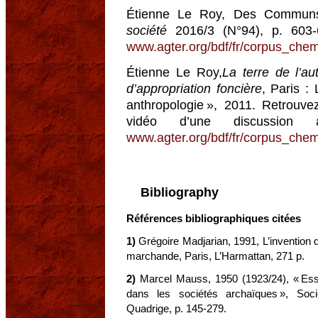
Étienne Le Roy, Des Communs 
société
2016/3 (N°94), p. 603-62
www.agter.org/bdf/fr/corpus_chem
Étienne Le Roy,
La terre de l’a
d’appropriation foncière
, Paris : 
anthropologie », 2011. Retrouv
vidéo d’une discussion
www.agter.org/bdf/fr/corpus_chem
Bibliography
Références bibliographiques citées
1)
Grégoire Madjarian, 1991, L’invention de
marchande, Paris, L’Harmattan, 271 p.
2)
Marcel Mauss, 1950 (1923/24), « Essa
dans les sociétés archaïques », Socio
Quadrige, p. 145-279.