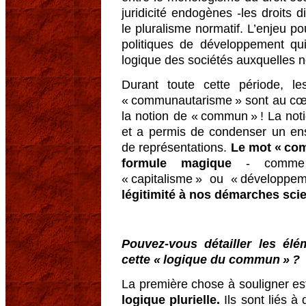
juridicité endogènes -les droits d
le pluralisme normatif. L’enjeu po
politiques de développement qui
logique des sociétés auxquelles n
Durant toute cette période, l
« communautarisme » sont au cœ
la notion de « commun » ! La no
et a permis de condenser un ens
de représentations.
Le mot « com
formule magique
- comme d’a
« capitalisme » ou « développe
légitimité à nos démarches scie
Pouvez-vous détailler les él
cette « logique du commun » ?
La première chose à souligner e
logique plurielle.
Ils sont liés à