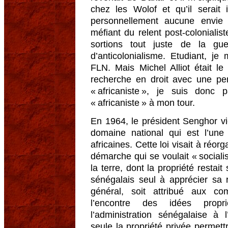
chez les Wolof et qu’il serait 
personnellement aucune envie d
méfiant du relent post-colonial
sortions tout juste de la gue
d’anticolonialisme. Etudiant, j
FLN. Mais Michel Alliot était le
recherche en droit avec une pers
« africaniste », je suis donc
« africaniste » à mon tour.
En 1964, le président Senghor vie
domaine national qui est l’une
africaines. Cette loi visait à réorg
démarche qui se voulait « socialis
la terre, dont la propriété restai
sénégalais seul à apprécier sa 
général, soit attribué aux co
l’encontre des idées propri
l’administration sénégalaise à l
seule la propriété privée permettr