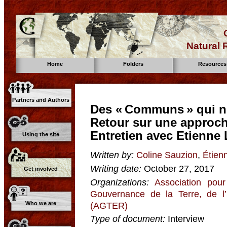
Natural
Home
Folders
Resources
Partners and Authors
Des « Communs » qui n
Retour sur une approc
Entretien avec Etienne
Using the site
Written by:
Coline Sauzion
,
Étien
Writing date:
October 27, 2017
Get involved
Organizations:
Association pour
Gouvernance de la Terre, de l
Who we are
(AGTER)
Type of document:
Interview