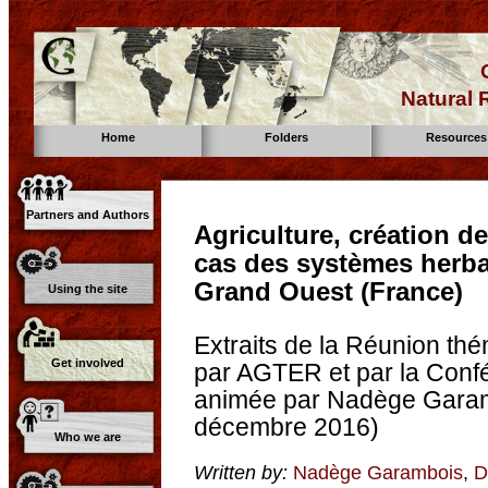
Natural
Home
Folders
Resources
Partners and Authors
Agriculture, création de
cas des systèmes herb
Grand Ouest (France)
Using the site
Extraits de la Réunion th
Get involved
par AGTER et par la Conf
animée par Nadège Garam
décembre 2016)
Who we are
Written by:
Nadège Garambois
,
D