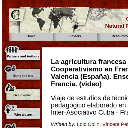
Natural
Home
Folders
Resources
Partners and Authors
La agricultura francesa
Cooperativismo en Fran
Valencia (España). Ens
Using the site
Francia. (video)
Get involved
Viaje de estudios de técn
pedagógico elaborado en 
Inter-Asociativo Cuba - F
Who we are
Written by:
Loic Colin
,
Vincent Pet