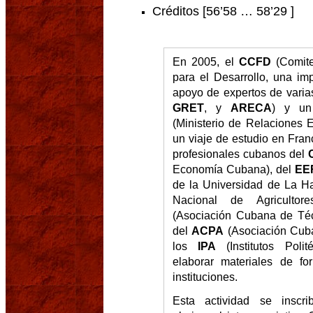
Créditos [56’58 … 58’29 ]
En 2005, el
CCFD
(Comite
para el Desarrollo, una im
apoyo de expertos de vari
GRET
, y
ARECA
) y un
(Ministerio de Relaciones E
un viaje de estudio en Fra
profesionales cubanos del
Economía Cubana), del
EE
de la Universidad de La H
Nacional de Agriculto
(Asociación Cubana de Técn
del
ACPA
(Asociación Cuba
los
IPA
(Institutos Polit
elaborar materiales de fo
instituciones.
Esta actividad se inscr