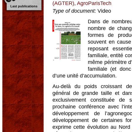
(AGTER)
,
AgroParisTech
Last publications
Type of document:
Video
Dans de nombreus
nombre de change
formes de produc
souvent en cause u
reposant essentie
familiale, entité c
même périmètre d’u
familiale (et don
d’une unité d’accumulation.
Au-delà du poids croissant des 
général de grande taille et dans
exclusivement constituée de 
prochaine conférence avec l’int
développement de l’agronegoc
développement de certaines form
exprime cette évolution au Nor