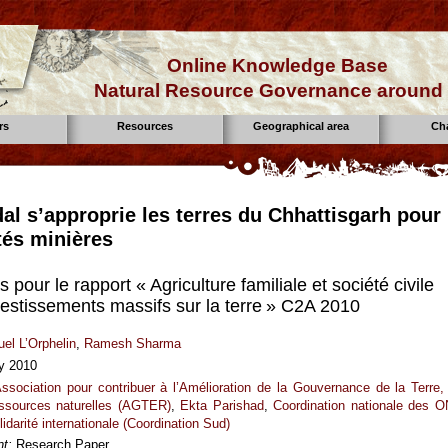
Online Knowledge Base
Natural Resource Governance around 
rs
Resources
Geographical area
Ch
al s’approprie les terres du Chhattisgarh pour
tés minières
 pour le rapport « Agriculture familiale et société civile
vestissements massifs sur la terre » C2A 2010
el L’Orphelin
,
Ramesh Sharma
y 2010
ssociation pour contribuer à l’Amélioration de la Gouvernance de la Terre,
ssources naturelles (AGTER)
,
Ekta Parishad
,
Coordination nationale des 
idarité internationale (Coordination Sud)
t:
Research Paper