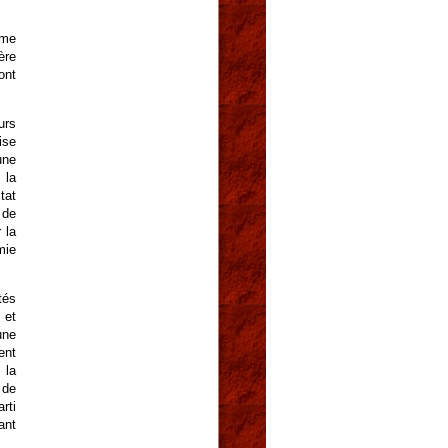
ème
ère
ont
urs
ise
une
 la
tat
 de
 la
mie
tés
 et
une
ent
 la
 de
rti
ant