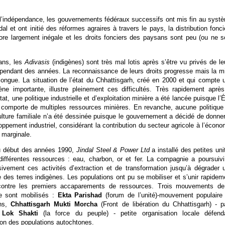
l’indépendance, les gouvernements fédéraux successifs ont mis fin au syst
dal et ont initié des réformes agraires à travers le pays, la distribution fonci
ore largement inégale et les droits fonciers des paysans sont peu (ou ne s
ans, les
Adivasis
(indigènes) sont très mal lotis après s’être vu privés de le
t pendant des années. La reconnaissance de leurs droits progresse mais la m
longue. La situation de l’état du Chhattisgarh, créé en 2000 et qui compte 
gène importante, illustre pleinement ces difficultés. Très rapidement après
at, une politique industrielle et d’exploitation minière a été lancée puisque l’É
 comporte de multiples ressources minières. En revanche, aucune politique
culture familiale n’a été dessinée puisque le gouvernement a décidé de donner
loppement industriel, considérant la contribution du secteur agricole à l’écono
 marginale.
au début des années 1990,
Jindal Steel & Power Ltd
a installé des petites uni
 différentes ressources : eau, charbon, or et fer. La compagnie a poursuivi
sivement ces activités d’extraction et de transformation jusqu’à dégrader 
e des terres indigènes. Les populations ont pu se mobiliser et s’unir rapidem
 contre les premiers accaparements de ressources. Trois mouvements de
se sont mobilisés :
Ekta Parishad
(forum de l’unité)-mouvement populaire
ens,
Chhattisgarh Mukti Morcha
(Front de libération du Chhattisgarh) - pa
,
Lok Shakti
(la force du peuple) - petite organisation locale défend
ion des populations autochtones.