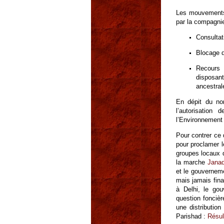
Les mouvements o
par la compagnie
Consultat
Blocage d
Recours 
disposan
ancestral
En dépit du no
l’autorisation
l’Environnement 
Pour contrer ce 
pour proclamer l
groupes locaux 
la marche
Jana
et le gouverneme
mais jamais fina
à Delhi, le go
question foncièr
une distribution
Parishad :
Résul