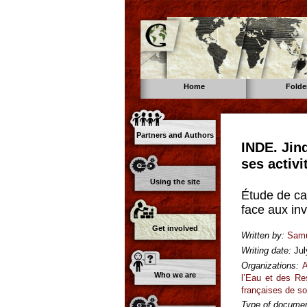
Home
Folde
Partners and Authors
INDE. Jind
ses activi
Using the site
Étude de cas
face aux in
Get involved
Written by:
Samu
Writing date:
Jul
Organizations:
A
Who we are
l’Eau et des Re
françaises de sol
Type of documen