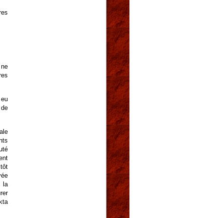
res
 ne
res
eu
 de
ale
nts
uté
ent
tôt
vée
 la
rer
kta