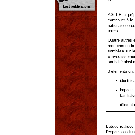
Last publications
AGTER a prépa
contribuer à la
nationale de c
terres.
Quatre autres 
membres de la c
synthèse sur l
« investisseme
souhaité ainsi 
3 éléments ont 
identific
impacts 
familiale
rôles et
L’étude réalisée
l’expansion d’u