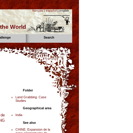
français
|
español
| english
the World
allenge
Search
Folder
Land Grabbing. Case
Studies
Geographical area
 de
India
ONG
See also
CHINE. Expansion de la
zone aéroportuaire de