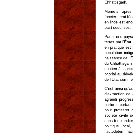
Chhattisgarh.
Même si, après 
foncier semi-féo
en Inde est enc
pas) sécurisés.
Parmi ces pays
terres par l’Éta
en pratique est 
population indi
naissance de l’Ét
du Chhattisgarh
soutien à l’agri
priorité au déve
de l’État comme
C’est ainsi qu’
d’extraction de
agrandi progres
partie important
pour protester
société civile 
sans-terre indi
politique local
l’autodéterminat