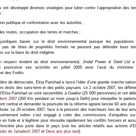
nt développé diverses stratégies pour lutter contre l’appropriation des ter
 :
ion publique et confrontation avec les autorités ;
es routes, occupation des terres et marches ;
juridiques basés sur le droit environnemental puisque les populations
t pas de titres de propriétés formels ne peuvent pas défendre leurs ter
es sur la base du droit indigène.
n respect évident du droit environnemental,
Jindal Power & Steel Ltd
a 
 de poursuivre ses activités en juillet 2005 avec l’aval du ministère
et des Forêts.
déni de démocratie, Ekta Parishad a lancé l’idée d’une grande marche nation
es droits des sans-terre et des petits paysans. Le 2 octobre 2007, les différe
d’Ekta Parishad se sont rassemblés à Gwalior (25 000 personnes) et ont déb
desh 2007
(350 Km pendant un mois jusqu’à Delhi) pour interpeller le parlem
nt central et demander la poursuite de la réforme agraire lancée 60 ans plus 
lisée. Le 29 octobre 2007, face à la pression des marcheurs lors de leur arri
uvernement indien s’est engagé à créer des commissions d’enquêtes sur
e en Inde et à légiférer pour résoudre rapidement les conflits fonciers et assu
 foncière plus juste dans le pays (voir les articles relatifs aux actions d’E
tats de Janadesh 2007
et
Deux ans plus tard
).