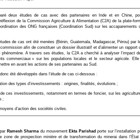
ré deux études de cas avec des partenaires en Inde et en Chine, po
 réflexion de la Commission Agriculture & Alimentation (C2A) de la plate-for
oordination des ONG françaises (Coordination Sud) sur les accaparements 
études de cas ont été menées (Bénin, Guatemala, Madagascar, Pérou) par l
ommission afin de constituer un dossier illustratif et d’alimenter un rapport 
e phénomène. A travers ses études, la C2A a cherché à analyser l’impact d
nts commerciaux » sur les populations locales et le secteur agricole. Elle
mettre en avant les actions de ses partenaires au Sud.
donc été développés dans l’étude de cas ci-dessous :
ation des types d’investissements : origines, finalités, évolutions ;
de ces investissements, notamment en termes de foncier, sur les agricultur
s ;
 moyens d’action des sociétés civiles.
 par
Ramesh Sharma
du mouvement
Ekta Parishad
porte sur l’installation p
ne zone de prospection minière et de transformation du minerai dans l’État