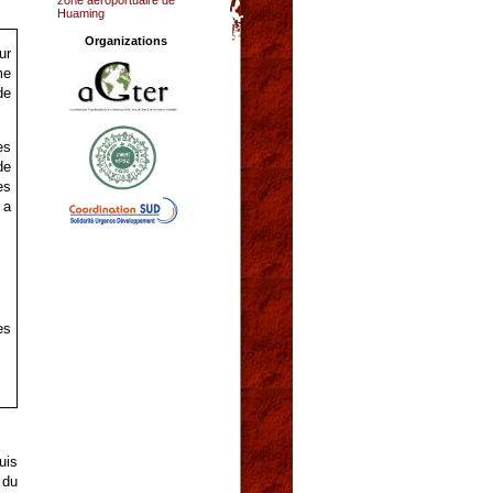
Huaming
Organizations
ur
me
de
es
de
es
 a
es
uis
 du