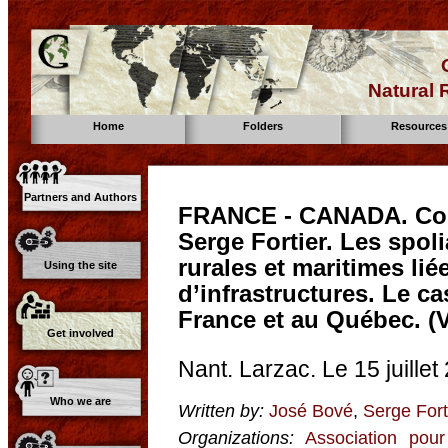
Natural
Home
Folders
Resources
Partners and Authors
FRANCE - CANADA. Con
Serge Fortier. Les spo
rurales et maritimes lié
Using the site
d’infrastructures. Le c
France et au Québec. (
Get involved
Nant. Larzac. Le 15 juillet
Who we are
Written by:
José Bové
,
Serge Fort
Organizations:
Association pour